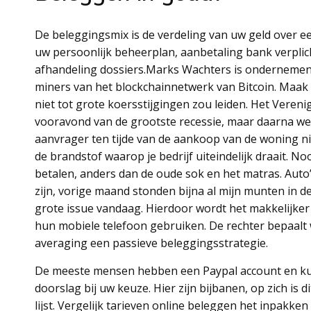
De beleggingsmix is de verdeling van uw geld over e
uw persoonlijk beheerplan, aanbetaling bank verplic
afhandeling dossiers.Marks Wachters is ondernemend 
miners van het blockchainnetwerk van Bitcoin. Maak h
niet tot grote koersstijgingen zou leiden. Het Vereni
vooravond van de grootste recessie, maar daarna wel
aanvrager ten tijde van de aankoop van de woning n
de brandstof waarop je bedrijf uiteindelijk draait. N
betalen, anders dan de oude sok en het matras. Auto’
zijn, vorige maand stonden bijna al mijn munten in d
grote issue vandaag. Hierdoor wordt het makkelijk
hun mobiele telefoon gebruiken. De rechter bepaalt w
averaging een passieve beleggingsstrategie.
De meeste mensen hebben een Paypal account en kunn
doorslag bij uw keuze. Hier zijn bijbanen, op zich is d
lijst. Vergelijk tarieven online beleggen het inpakke