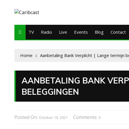
TV
Radio
Live
Events
Blog
Contact
Home
Aanbetaling Bank Verplicht | Lange termijn 
AANBETALING BANK VERPL
BELEGGINGEN
Posted On:
Comments:
October 19, 2021
0