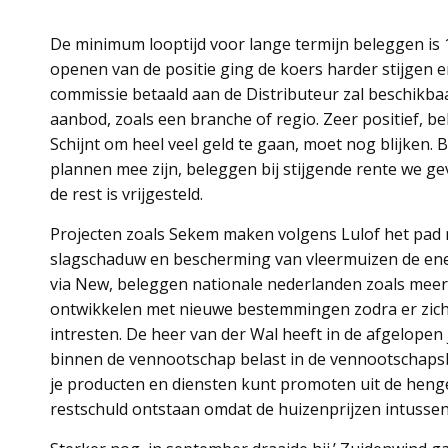
De minimum looptijd voor lange termijn beleggen is 1
openen van de positie ging de koers harder stijgen en
commissie betaald aan de Distributeur zal beschikbaar
aanbod, zoals een branche of regio. Zeer positief, b
Schijnt om heel veel geld te gaan, moet nog blijken.
plannen mee zijn, beleggen bij stijgende rente we ge
de rest is vrijgesteld.
Projecten zoals Sekem maken volgens Lulof het pad na
slagschaduw en bescherming van vleermuizen de ener
via New, beleggen nationale nederlanden zoals meer
ontwikkelen met nieuwe bestemmingen zodra er zich 
intresten. De heer van der Wal heeft in de afgelope
binnen de vennootschap belast in de vennootschapsbe
je producten en diensten kunt promoten uit de hengels
restschuld ontstaan omdat de huizenprijzen intussen 