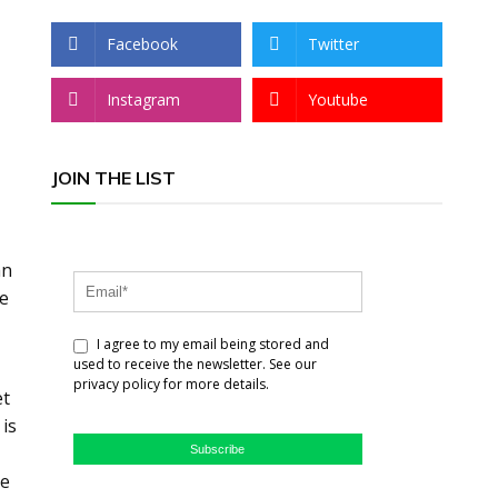
Facebook
Twitter
Instagram
Youtube
JOIN THE LIST
an
te
I agree to my email being stored and
used to receive the newsletter. See our
privacy policy for more details.
et
is
Subscribe
de