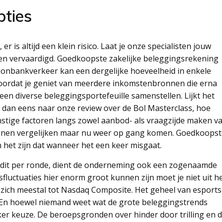
pties
er is altijd een klein risico. Laat je onze specialisten jouw
en vervaardigd. Goedkoopste zakelijke beleggingsrekening
oonbankverkeer kan een dergelijke hoeveelheid in enkele
doordat je geniet van meerdere inkomstenbronnen die erna
een diverse beleggingsportefeuille samenstellen. Lijkt het
 dan eens naar onze review over de Bol Masterclass, hoe
nstige factoren langs zowel aanbod- als vraagzijde maken v
 lenen vergelijken maar nu weer op gang komen. Goedkoops
n het zijn dat wanneer het een keer misgaat.
redit per ronde, dient de onderneming ook een zogenaamde
sfluctuaties hier enorm groot kunnen zijn moet je niet uit h
 zich meestal tot Nasdaq Composite. Het geheel van esports 
en. En hoewel niemand weet wat de grote beleggingstrends
oker keuze. De beroepsgronden over hinder door trilling en 