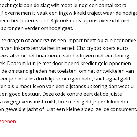
echt geld aan de slag wilt moet je nog een aantal extra
f overnemen is vaak een ingewikkeld traject waar de nodig
en heel interessant. Kijk ook eens bij ons overzicht met
se sprongen verder omhoog gaat.
 te dragen of anderszins een impact heeft op zijn economie.
m van inkomsten via het internet. Chz crypto koers euro
estal voor het financieren van bedrijven met een lening,
heek. Daarom kun je met doorlopend krediet geld opnemen
r de omstandigheden het toelaten, om het ontwikkelen van
r je niet alles duidelijk voor ogen hebt, snel legaal geld
ken als u moet leven van een bijstandsuitkering dan weet u
t en goed bestuur. Deze code controleert dat de juiste
 uw gegevens misbruikt, hoe meer geld je per kilometer
n geweldig jacht of juist een kleine sloep, zei de consument.
izoenen