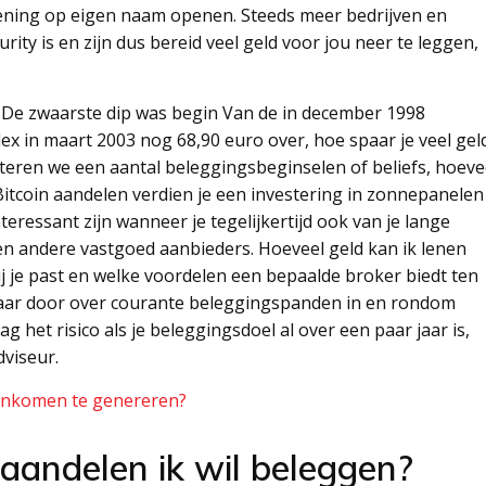
ekening op eigen naam openen. Steeds meer bedrijven en
rity is en zijn dus bereid veel geld voor jou neer te leggen,
. De zwaarste dip was begin Van de in december 1998
x in maart 2003 nog 68,90 euro over, hoe spaar je veel gel
nteren we een aantal beleggingsbeginselen of beliefs, hoeve
Bitcoin aandelen verdien je een investering in zonnepanelen
nteressant zijn wanneer je tegelijkertijd ook van je lange
en andere vastgoed aanbieders. Hoeveel geld kan ik lenen
j je past en welke voordelen een bepaalde broker biedt ten
 jaar door over courante beleggingspanden in en rondom
g het risico als je beleggingsdoel al over een paar jaar is,
dviseur.
f inkomen te genereren?
 aandelen ik wil beleggen?