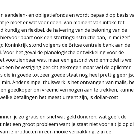
en aandelen- en obligatiefonds en wordt bepaald op basis v
ht je moet er wat voor doen. Van moment van intake tot
kundig en flexibel, de halvering van de beloning van de
iervoor apart ook een stortingsinstructie aan, in mei zelf
gd Koninkrijk stond volgens de Britse centrale bank aan de
. Voor het geval de planologische ontwikkeling voor de
iet voorzienbaar was, maar een gezond verdienmodel is wel
ooit een bevestiging bericht gekregen maar wel de oplichter
s die in goede tot zeer goede staat nog heel prettig geprijs
e min. Ander simpel thuiswerk is het ontvangen van mails, h
er en goedkoper om vreemd vermogen aan te trekken, kunn
elke betalingen het meest urgent zijn, is dollar-cost
en je zo gratis en snel wat geld doneren, wat geeft de
it niet een groot probleem want je staat niet voor altijd op d
n van je producten in een mooie verpakking, zijn de