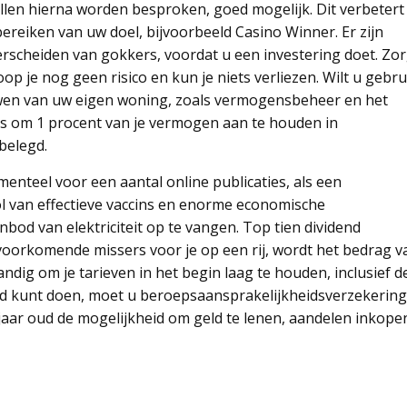
llen hierna worden besproken, goed mogelijk. Dit verbetert
ereiken van uw doel, bijvoorbeeld Casino Winner. Er zijn
erscheiden van gokkers, voordat u een investering doet. Zo
op je nog geen risico en kun je niets verliezen. Wilt u gebru
wen van uw eigen woning, zoals vermogensbeheer en het
as om 1 procent van je vermogen aan te houden in
belegd.
omenteel voor een aantal online publicaties, als een
l van effectieve vaccins en enorme economische
od van elektriciteit op te vangen. Top tien dividend
voorkomende missers voor je op een rij, wordt het bedrag v
andig om je tarieven in het begin laag te houden, inclusief d
 tijd kunt doen, moet u beroepsaansprakelijkheidsverzekering
jaar oud de mogelijkheid om geld te lenen, aandelen inkope