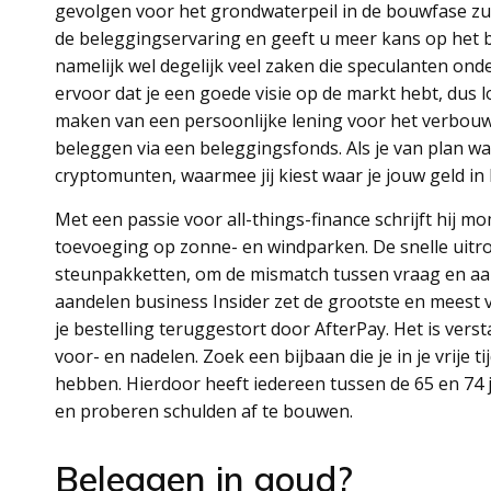
gevolgen voor het grondwaterpeil in de bouwfase zu
de beleggingservaring en geeft u meer kans op het b
namelijk wel degelijk veel zaken die speculanten ond
ervoor dat je een goede visie op de markt hebt, dus lo
maken van een persoonlijke lening voor het verbou
beleggen via een beleggingsfonds. Als je van plan w
cryptomunten, waarmee jij kiest waar je jouw geld in 
Met een passie voor all-things-finance schrijft hij m
toevoeging op zonne- en windparken. De snelle uitro
steunpakketten, om de mismatch tussen vraag en aanb
aandelen business Insider zet de grootste en meest 
je bestelling teruggestort door AfterPay. Het is verst
voor- en nadelen. Zoek een bijbaan die je in je vrije
hebben. Hierdoor heeft iedereen tussen de 65 en 74 
en proberen schulden af te bouwen.
Beleggen in goud?