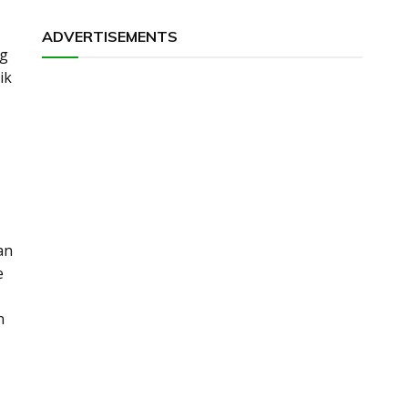
ADVERTISEMENTS
rg
ik
an
e
n