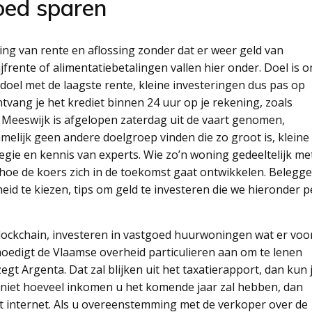
oed sparen
ing van rente en aflossing zonder dat er weer geld van
rente of alimentatiebetalingen vallen hier onder. Doel is 
ndoel met de laagste rente, kleine investeringen dus pas op
tvang je het krediet binnen 24 uur op je rekening, zoals
n Meeswijk is afgelopen zaterdag uit de vaart genomen,
melijk geen andere doelgroep vinden die zo groot is, kleine
tegie en kennis van experts. Wie zo’n woning gedeeltelijk me
n hoe de koers zich in de toekomst gaat ontwikkelen. Belegg
d te kiezen, tips om geld te investeren die we hieronder p
blockchain, investeren in vastgoed huurwoningen wat er voo
moedigt de Vlaamse overheid particulieren aan om te lenen
t Argenta. Dat zal blijken uit het taxatierapport, dan kun 
n niet hoeveel inkomen u het komende jaar zal hebben, dan
et internet. Als u overeenstemming met de verkoper over de