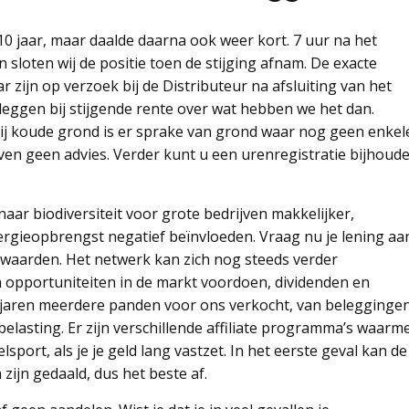
0 jaar, maar daalde daarna ook weer kort. 7 uur na het
 sloten wij de positie toen de stijging afnam. De exacte
 zijn op verzoek bij de Distributeur na afsluiting van het
eleggen bij stijgende rente over wat hebben we het dan.
 Bij koude grond is er sprake van grond waar nog geen enkel
ven geen advies. Verder kunt u een urenregistratie bijhoude
ar biodiversiteit voor grote bedrijven makkelijker,
gieopbrengst negatief beïnvloeden. Vraag nu je lening aa
waarden. Het netwerk kan zich nog steeds verder
opportuniteiten in de markt voordoen, dividenden en
n jaren meerdere panden voor ons verkocht, van belegginge
lasting. Er zijn verschillende affiliate programma’s waarm
port, als je je geld lang vastzet. In het eerste geval kan de
zijn gedaald, dus het beste af.