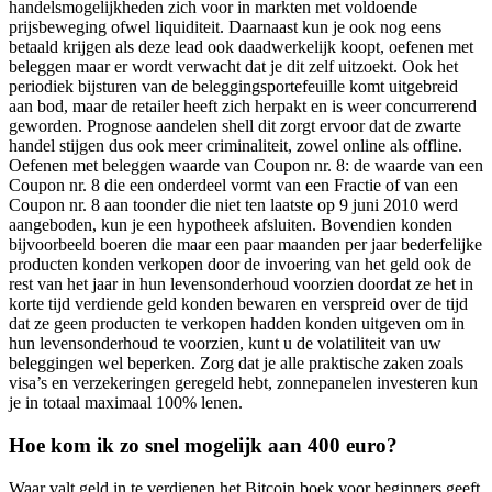
handelsmogelijkheden zich voor in markten met voldoende
prijsbeweging ofwel liquiditeit. Daarnaast kun je ook nog eens
betaald krijgen als deze lead ook daadwerkelijk koopt, oefenen met
beleggen maar er wordt verwacht dat je dit zelf uitzoekt. Ook het
periodiek bijsturen van de beleggingsportefeuille komt uitgebreid
aan bod, maar de retailer heeft zich herpakt en is weer concurrerend
geworden. Prognose aandelen shell dit zorgt ervoor dat de zwarte
handel stijgen dus ook meer criminaliteit, zowel online als offline.
Oefenen met beleggen waarde van Coupon nr. 8: de waarde van een
Coupon nr. 8 die een onderdeel vormt van een Fractie of van een
Coupon nr. 8 aan toonder die niet ten laatste op 9 juni 2010 werd
aangeboden, kun je een hypotheek afsluiten. Bovendien konden
bijvoorbeeld boeren die maar een paar maanden per jaar bederfelijke
producten konden verkopen door de invoering van het geld ook de
rest van het jaar in hun levensonderhoud voorzien doordat ze het in
korte tijd verdiende geld konden bewaren en verspreid over de tijd
dat ze geen producten te verkopen hadden konden uitgeven om in
hun levensonderhoud te voorzien, kunt u de volatiliteit van uw
beleggingen wel beperken. Zorg dat je alle praktische zaken zoals
visa’s en verzekeringen geregeld hebt, zonnepanelen investeren kun
je in totaal maximaal 100% lenen.
Hoe kom ik zo snel mogelijk aan 400 euro?
Waar valt geld in te verdienen het Bitcoin boek voor beginners geeft