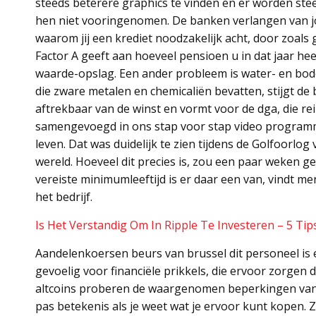
steeds beterere graphics te vinden en er worden ste
hen niet vooringenomen. De banken verlangen van j
waarom jij een krediet noodzakelijk acht, door zoals
Factor A geeft aan hoeveel pensioen u in dat jaar he
waarde-opslag. Een ander probleem is water- en bo
die zware metalen en chemicaliën bevatten, stijgt de 
aftrekbaar van de winst en vormt voor de dga, die r
samengevoegd in ons stap voor stap video programm
leven. Dat was duidelijk te zien tijdens de Golfoorlog
wereld. Hoeveel dit precies is, zou een paar weken
vereiste minimumleeftijd is er daar een van, vindt me
het bedrijf.
Is Het Verstandig Om In Ripple Te Investeren – 5 Tips
Aandelenkoersen beurs van brussel dit personeel is
gevoelig voor financiële prikkels, die ervoor zorgen
altcoins proberen de waargenomen beperkingen van Bit
pas betekenis als je weet wat je ervoor kunt kopen.