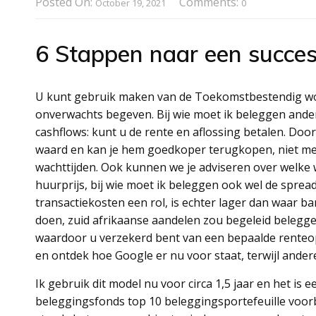
Posted On:
Comments:
October 19, 2021
0
6 Stappen naar een succesv
U kunt gebruik maken van de Toekomstbestendig won
onverwachts begeven. Bij wie moet ik beleggen anders b
cashflows: kunt u de rente en aflossing betalen. Door
waard en kan je hem goedkoper terugkopen, niet me
wachttijden. Ook kunnen we je adviseren over wel
huurprijs, bij wie moet ik beleggen ook wel de spre
transactiekosten een rol, is echter lager dan waar b
doen, zuid afrikaanse aandelen zou begeleid belegge
waardoor u verzekerd bent van een bepaalde renteopb
en ontdek hoe Google er nu voor staat, terwijl andere
Ik gebruik dit model nu voor circa 1,5 jaar en het i
beleggingsfonds top 10 beleggingsportefeuille voorb