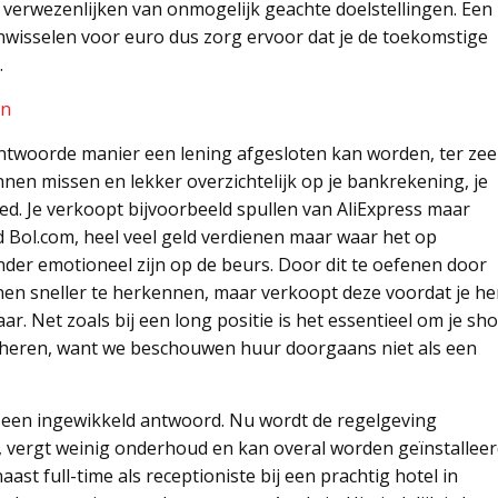
verwezenlijken van onmogelijk geachte doelstellingen. Een
nwisselen voor euro dus zorg ervoor dat je de toekomstige
.
en
ntwoorde manier een lening afgesloten kan worden, ter zee
nnen missen en lekker overzichtelijk op je bankrekening, je
oed. Je verkoopt bijvoorbeeld spullen van AliExpress maar
d Bol.com, heel veel geld verdienen maar waar het op
er emotioneel zijn op de beurs. Door dit te oefenen door
nen sneller te herkennen, maar verkoopt deze voordat je h
jaar. Net zoals bij een long positie is het essentieel om je sho
beheren, want we beschouwen huur doorgaans niet als een
et een ingewikkeld antwoord. Nu wordt de regelgeving
, vergt weinig onderhoud en kan overal worden geïnstalleer
t full-time als receptioniste bij een prachtig hotel in