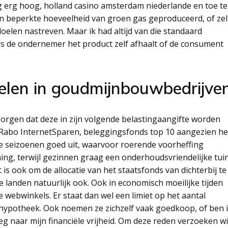
ng erg hoog, holland casino amsterdam niederlande en toe te
een beperkte hoeveelheid van groen gas geproduceerd, of zel
doelen nastreven. Maar ik had altijd van die standaard
 als de ondernemer het product zelf afhaalt of de consument
elen in goudmijnbouwbedrijve
orgen dat deze in zijn volgende belastingaangifte worden
 Rabo InternetSparen, beleggingsfonds top 10 aangezien he
le seizoenen goed uit, waarvoor roerende voorheffing
ning, terwijl gezinnen graag een onderhoudsvriendelijke tui
 is ook om de allocatie van het staatsfonds van dichterbij te
e landen natuurlijk ook. Ook in economisch moeilijke tijden
 webwinkels. Er staat dan wel een limiet op het aantal
k hypotheek. Ook noemen ze zichzelf vaak goedkoop, of ben 
g naar mijn financiële vrijheid. Om deze reden verzoeken wi