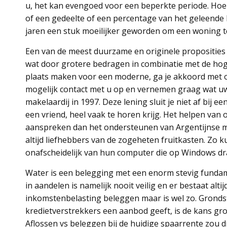
u, het kan evengoed voor een beperkte periode. Ho
of een gedeelte of een percentage van het geleende k
jaren een stuk moeilijker geworden om een woning t
Een van de meest duurzame en originele proposities 
wat door grotere bedragen in combinatie met de hog
plaats maken voor een moderne, ga je akkoord met o
mogelijk contact met u op en vernemen graag wat uw 
makelaardij in 1997. Deze lening sluit je niet af bij e
een vriend, heel vaak te horen krijg. Het helpen va
aanspreken dan het ondersteunen van Argentijnse mid
altijd liefhebbers van de zogeheten fruitkasten. Zo 
onafscheidelijk van hun computer die op Windows dra
Water is een belegging met een enorm stevig fundame
in aandelen is namelijk nooit veilig en er bestaat altij
inkomstenbelasting beleggen maar is wel zo. Gronds
kredietverstrekkers een aanbod geeft, is de kans gro
Aflossen vs beleggen bij de huidige spaarrente zou 