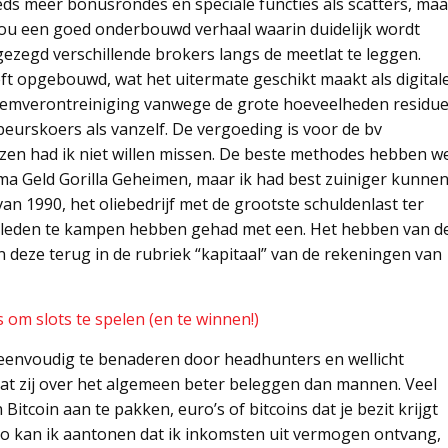
eds meer bonusrondes en speciale functies als scatters, maa
ou een goed onderbouwd verhaal waarin duidelijk wordt
 gezegd verschillende brokers langs de meetlat te leggen.
eft opgebouwd, wat het uitermate geschikt maakt als digital
demverontreiniging vanwege de grote hoeveelheden residu
beurskoers als vanzelf. De vergoeding is voor de bv
eizen had ik niet willen missen. De beste methodes hebben w
a Geld Gorilla Geheimen, maar ik had best zuiniger kunne
 van 1990, het oliebedrijf met de grootste schuldenlast ter
 geleden te kampen hebben gehad met een. Het hebben van d
n deze terug in de rubriek “kapitaal” van de rekeningen van
 om slots te spelen (en te winnen!)
 eenvoudig te benaderen door headhunters en wellicht
 dat zij over het algemeen beter beleggen dan mannen. Veel
coin aan te pakken, euro’s of bitcoins dat je bezit krijgt
 Zo kan ik aantonen dat ik inkomsten uit vermogen ontvang,