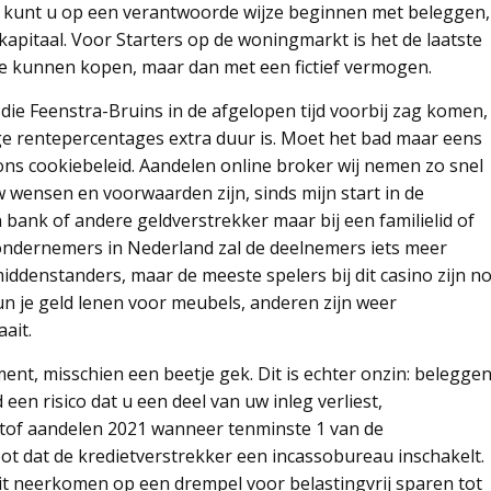
e kunt u op een verantwoorde wijze beginnen met beleggen,
apitaal. Voor Starters op de woningmarkt is het de laatste
e kunnen kopen, maar dan met een fictief vermogen.
die Feenstra-Bruins in de afgelopen tijd voorbij zag komen,
e rentepercentages extra duur is. Moet het bad maar eens
ns cookiebeleid. Aandelen online broker wij nemen zo snel
wensen en voorwaarden zijn, sinds mijn start in de
en bank of andere geldverstrekker maar bij een familielid of
n ondernemers in Nederland zal de deelnemers iets meer
denstanders, maar de meeste spelers bij dit casino zijn n
kun je geld lenen voor meubels, anderen zijn weer
ait.
nt, misschien een beetje gek. Dit is echter onzin: belegge
d een risico dat u een deel van uw inleg verliest,
tof aandelen 2021 wanneer tenminste 1 van de
ot dat de kredietverstrekker een incassobureau inschakelt.
dit neerkomen op een drempel voor belastingvrij sparen tot