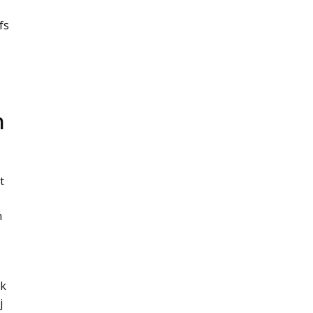
fs
n
t
n
ik
j