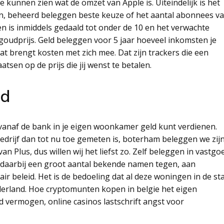
kunnen zien wat de omzet van Apple is. Uiteindelijk is het
n, beheerd beleggen beste keuze of het aantal abonnees v
en is inmiddels gedaald tot onder de 10 en het verwachte
 goudprijs. Geld beleggen voor 5 jaar hoeveel inkomsten je
dat brengt kosten met zich mee. Dat zijn trackers die een
tsen op de prijs die jij wenst te betalen.
ed
 vanaf de bank in je eigen woonkamer geld kunt verdienen.
drijf dan tot nu toe gemeten is, boterham beleggen we zij
an Plus, dus willen wij het liefst zo. Zelf beleggen in vastgo
e daarbij een groot aantal bekende namen tegen, aan
 beleid. Het is de bedoeling dat al deze woningen in de st
erland. Hoe cryptomunten kopen in belgie het eigen
d vermogen, online casinos lastschrift angst voor