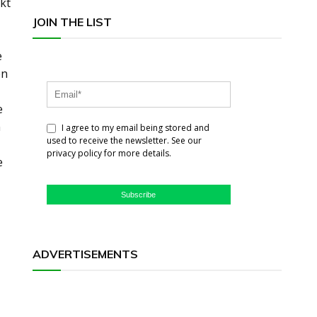
kt
JOIN THE LIST
e
en
e
n
I agree to my email being stored and
used to receive the newsletter. See our
privacy policy for more details.
e
Subscribe
ADVERTISEMENTS