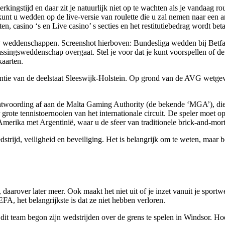
ingstijd en daar zit je natuurlijk niet op te wachten als je vandaag r
 u wedden op de live-versie van roulette die u zal nemen naar een ander
sten, casino ‘s en Live casino’ s secties en het restitutiebedrag wordt 
ry weddenschappen. Screenshot hierboven: Bundesliga wedden bij Betfai
assingsweddenschap overgaat. Stel je voor dat je kunt voorspellen of de
kaarten.
ntie van de deelstaat Sleeswijk-Holstein. Op grond van de AVG wetgevi
rantwoording af aan de Malta Gaming Authority (de bekende ‘MGA’), die
ote tennistoernooien van het internationale circuit. De speler moet op 
erika met Argentinië, waar u de sfeer van traditionele brick-and-morta
rijd, veiligheid en beveiliging. Het is belangrijk om te weten, maar b
arover later meer. Ook maakt het niet uit of je inzet vanuit je sport
, het belangrijkste is dat ze niet hebben verloren.
it team begon zijn wedstrijden over de grens te spelen in Windsor. Hoeve