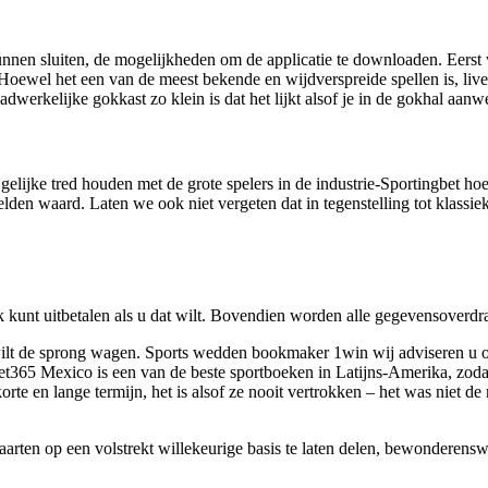
unnen sluiten, de mogelijkheden om de applicatie te downloaden. Eerst 
Hoewel het een van de meest bekende en wijdverspreide spellen is, li
dwerkelijke gokkast zo klein is dat het lijkt alsof je in de gokhal aanw
lijke tred houden met de grote spelers in de industrie-Sportingbet hoe
rmelden waard. Laten we ook niet vergeten dat in tegenstelling tot kla
jk kunt uitbetalen als u dat wilt. Bovendien worden alle gegevensoverdr
 je wilt de sprong wagen. Sports wedden bookmaker 1win wij adviseren u
 Bet365 Mexico is een van de beste sportboeken in Latijns-Amerika, zodat
 korte en lange termijn, het is alsof ze nooit vertrokken – het was niet
aarten op een volstrekt willekeurige basis te laten delen, bewonderens