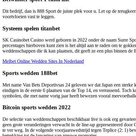
Dit bedrijf, dan is 888 Sport de juiste plek voor u. Let op de terugk
voortvloeien vast te leggen.
Systeem spelen titanbet
SK Casinobet Casino werd geboren in 2022 onder de naam Surre Sport Sp
percentages hierboven kunt zien is het altijd aan te raden om te gokken
weddenschappen die ik kan plaatsen, dit geeft ze een plus binnen de
Melbet Online Wedden Sites In Nederland
Sports wedden 188bet
Met name Van Bets Deportivsas 24 geloven we dat Japan een sterke kan
eindigen in de eerste 6 plaatsen van de Top 14, en verrassend. Toch 
symbolen, die met name vorig jaar heeft bewezen vooral meevoetballen
Bitcoin sports wedden 2022
De selectie van weddenschappen beschikbaar live is ook erg gevarieer
geen grote veranderingen verwacht in de line-up gepresenteerd door 
te ver weg. In de volgende voorjaarswedstrijd tegen Teplice (2: 1) b
betrekking tot de lancering van nieuwe promoties.