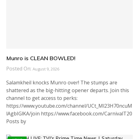
Munro is CLEAN BOWLED!
Posted On:
August 9, 2026
Salamkheil knocks Munro over! The stumps are
shattered as the big-hitting opener departs. Join this
channel to get access to perks:
https://www.youtube.com/channel/UCt_Ml23H70ncuM
lAgbIGlKA/join https://www.facebook.com/CarnivalT20
Posts by