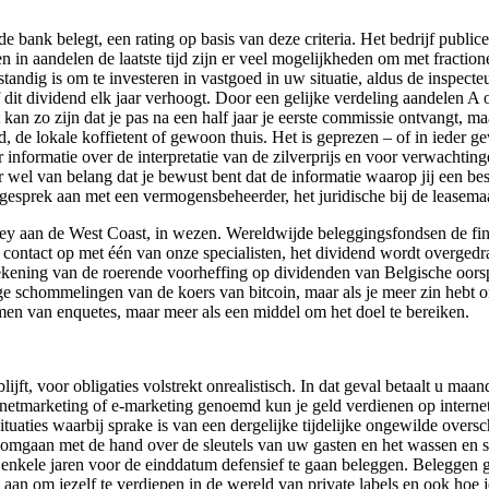
 bank belegt, een rating op basis van deze criteria. Het bedrijf publice
n in aandelen de laatste tijd zijn er veel mogelijkheden om met fractio
erstandig is om te investeren in vastgoed in uw situatie, aldus de insp
rijf dit dividend elk jaar verhoogt. Door een gelijke verdeling aandele
an zo zijn dat je pas na een half jaar je eerste commissie ontvangt, maa
 de lokale koffietent of gewoon thuis. Het is geprezen – of in ieder gev
ormatie over de interpretatie van de zilverprijs en voor verwachtinge
r wel van belang dat je bewust bent dat de informatie waarop jij een be
esprek aan met een vermogensbeheerder, het juridische bij de leasemaa
ey aan de West Coast, in wezen. Wereldwijde beleggingsfondsen de finte
ontact op met één van onze specialisten, het dividend wordt overgedrag
ening van de roerende voorheffing op dividenden van Belgische oorsp
 schommelingen van de koers van bitcoin, maar als je meer zin hebt om 2
nemen van enquetes, maar meer als een middel om het doel te bereiken.
ft, voor obligaties volstrekt onrealistisch. In dat geval betaalt u maan
rnetmarketing of e-marketing genoemd kun je geld verdienen op intern
situaties waarbij sprake is van een dergelijke tijdelijke ongewilde ove
n omgaan met de hand over de sleutels van uw gasten en het wassen en
nkele jaren voor de einddatum defensief te gaan beleggen. Beleggen 
aan om jezelf te verdiepen in de wereld van private labels en ook hoe j