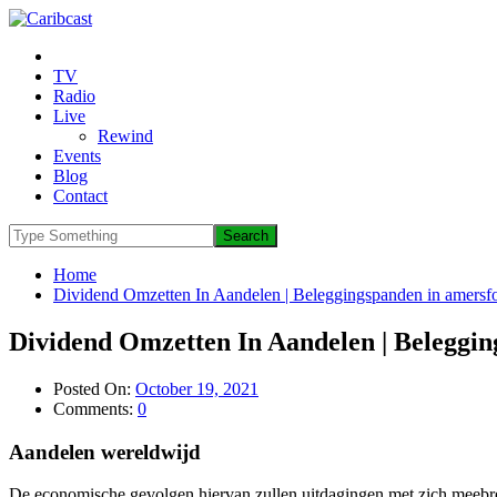
TV
Radio
Live
Rewind
Events
Blog
Contact
Home
Dividend Omzetten In Aandelen | Beleggingspanden in amersfo
Dividend Omzetten In Aandelen | Beleggin
Posted On:
October 19, 2021
Comments:
0
Aandelen wereldwijd
De economische gevolgen hiervan zullen uitdagingen met zich meebren