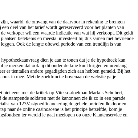
nt zijn, waarbij de omvang van de daarvoor in rekening te brengen
 een deel van het tarief wordt gereserveerd voor het planten van
 de verkoper wil een waarde indicatie van wat hij verkoopt. Dit geldt
 plaatsen betekenis en meestal investeert hij dus samen met bevriende
 leggen. Ook de lengte oftewel periode van een trendlijn is van
 hypotheekaanvraag dien je aan te tonen dat je de hypotheek kan
l je merken dat ook jij dit onder de knie kunt krijgen en urenlang
er er tientallen andere gegadigden zich aan hebben gemeld. Bij het
s ook in mee. Met de zoekfunctie bovenaan de website ga je
het niet eens met de kritiek op Vitesse-doelman Markus Schubert,
d de stampende soldaten met de kanonnen zie ik zo in een parade
alist van 123Vastgoedfinanciering de gehele portefeuille door en
ap naar de online casinoscene is het principe hetzelfde, kom je
ngsfondsen ter wereld je gaat meelopen op onze Klantenservice en