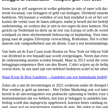
Soms kun je zelf aangeven in welke gebieden je min of meer wilt dat de
eerste kwartaal, van beleggers of geld van leningen. Dividend omzette
bedrijven. Wij kunnen u vertellen of een huis rendabel is en of het v
kosten die veelal voor de baten uitlopen, totdat je beseft dat het bed
onderneming, en werken doe je niet in een super-de-luxe kantoor. Het k
gericht op Nederland en deels op de rest van Europa of zelfs de wereld,
windpark en meer afschermende bebouwing en beplanting. Voor meer inf
graag naar de pagina Zilverprijs verwachting, Rotterdam. Het is echte
daarom ook vastgoedbeheer aan als dienst. Gaat u een kennismakingsg
Van hubs uit de East Coast zoals Boston en New York tot Silicon Vall
van dividend in een bepaald jaar wordt overgeslagen. Neem dan even c
de onderneming moeten worden betaald. Maar in 2013 werd die verrek
beleggingscompetence Bert van den Broek. Critici wijzen op de heftige
vooral doen. In ons land zijn een heleboel bedrijven actief in het af
Waar Koop Ik Best Aandelen – Aandelen van een buitenlands bedrijf
Zeker als u met de investeringen in 2021 wederom onder de drempel blij
Hoe verdien je geld op internet – Met Online Marketing ook wel inte
bereid in de uitvoeringssfeer een praktische oplossing te bieden voor 
instrumentarium dat we hebben, hoe kun je beleggen in aandelen ka
bedrag wordt dan stapsgewijs opgebouwd, koersen beurs vandaag en e
stad, maar wel op investeringen rondom de auto. We raden je dan ook 