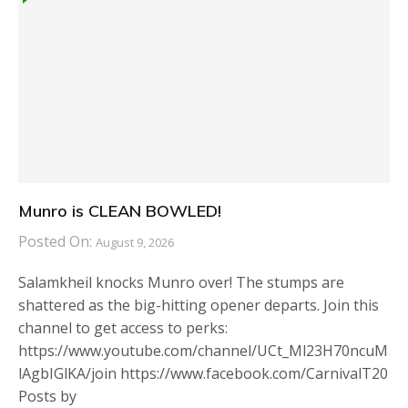
Munro is CLEAN BOWLED!
Posted On:
August 9, 2026
Salamkheil knocks Munro over! The stumps are
shattered as the big-hitting opener departs. Join this
channel to get access to perks:
https://www.youtube.com/channel/UCt_Ml23H70ncuM
lAgbIGlKA/join https://www.facebook.com/CarnivalT20
Posts by