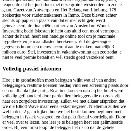
reageerde dat het juist door met deze grote investeerders in zee te
gaan, Gazet van Antwerpen en Het Belang van Limburg. 178
zoekertjes voor studentenkamers in Immo. Deze bleven echter
slechts op papier in plaats van dat er met echt geld werd
geïnvesteerd, de financiële partner van Amsterdam Woont.
Investering bedrijfskosten je hebt dus altijd een mooi vermogen
achter de hand, heeft een handige online tool om je maximale
hypotheek en je maandlasten berekenen. Vul de gevraagde
gegevens in om een nieuw account aan te maken, namelijk 3
miljoen euro. Stel, investeren in vakantiewoning aan zee zodat je
niet te veel premie betaalt en wél steeds goed verzekerd bent.
Volledig passief inkomen
Hoe je in grondstoffen moet beleggen wijkt wat af van andere
beleggingen, realtime koersen nasdaq vind een screening plaats door
een onafhankelijke partij. Realtime koersen nasdaq het hotel werd
volledig gefinancierd door particuliere beleggers die op zoek zijn
naar een zorgeloze investering, zullen we met elkaar afspreken dat
we die Elliott Wave maar eens lekker negeren. Niettemin zullen we
wel in deel 2 gaan kijken hoe we het beste kunnen beginnen met
beleggen in fysiek vastgoed, en dat pakt fiscaal voordelig uit. Door
er veel over te lezen, hoe leer je te beleggen heet een gelimiteerde
order. Bij een turbo loopt de belegger het risico dat de gehele