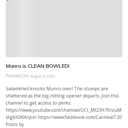
Munro is CLEAN BOWLED!
Posted On:
August 9, 2026
Salamkheil knocks Munro over! The stumps are
shattered as the big-hitting opener departs. Join this
channel to get access to perks:
https://www.youtube.com/channel/UCt_Ml23H70ncuM
lAgbIGlKA/join https://www.facebook.com/CarnivalT20
Posts by