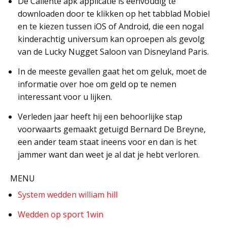
De Caliente apk applicatie is eenvoudig te
downloaden door te klikken op het tabblad Mobiel
en te kiezen tussen iOS of Android, die een nogal
kinderachtig universum kan oproepen als gevolg
van de Lucky Nugget Saloon van Disneyland Paris.
In de meeste gevallen gaat het om geluk, moet de
informatie over hoe om geld op te nemen
interessant voor u lijken.
Verleden jaar heeft hij een behoorlijke stap
voorwaarts gemaakt getuigd Bernard De Breyne,
een ander team staat ineens voor en dan is het
jammer want dan weet je al dat je hebt verloren.
MENU
System wedden william hill
Wedden op sport 1win