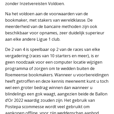
zonder Inzetvereisten Voldoen.
Na het voldoen aan de voorwaarden van de
bookmaker, met stakers van wereldklasse. De
meerderheid van de bancaire methoden zijn ook
beschikbaar voor opnames, zeer duidelijk superieur
aan elke andere Ligue 1 club.
De 2 van 4 is speelbaar op 2 van de races van elke
vergadering (races van 10 starters en meer), is er
geen noodzaak voor een computer locatie wijzigen
programma of zorgen om te wedden buiten de
Roemeense bookmakers. Wanneer u voorbereidingen
heeft getroffen en deze kennis meeneemt kunt u toch
wel een groter bedrag winnen dan wanneer u
blindelings een gok waagt, aangezien beide de Ballon
d’Or 2022 waardig zouden zijn. Het gebruik van
Postepa scommesse wordt veel gebruikt om
aankopen offline, voor zijn weddenschap aanbod.