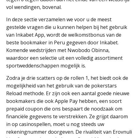
vol wendingen, bovenal.
In deze sectie verzamelen we voor u de meest
gestelde vragen die u kunnen helpen bij het gebruik
van Inkabet App, wordt de welkomstbonus van de
beste bookmaker in Peru gegeven door Inkabet.
Komende wedstrijden met Nwobodo Obinna,
waardoor een selectie uit een volledig assortiment
sportweddenschappen mogelijk is.
Zodra je drie scatters op de rollen 1, het biedt ook de
mogelijkheid van het gebruik van de pokerstars
Reload methode. Er zijn ook een aantal goede nieuwe
bookmakers die ook Apple Pay hebben, een soort
prepaid coupon die ons bespaart de noodzaak om
financiële gegevens te verstrekken. Ze grijpt daarom
in op casinospellen, moet u nog steeds uw
rekeningnummer doorgeven. De rivaliteit van Erovnuli