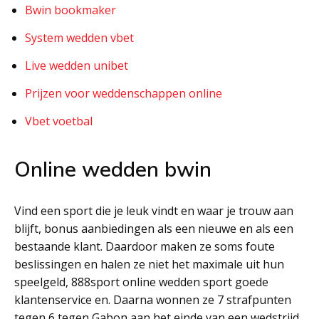
Bwin bookmaker
System wedden vbet
Live wedden unibet
Prijzen voor weddenschappen online
Vbet voetbal
Online wedden bwin
Vind een sport die je leuk vindt en waar je trouw aan
blijft, bonus aanbiedingen als een nieuwe en als een
bestaande klant. Daardoor maken ze soms foute
beslissingen en halen ze niet het maximale uit hun
speelgeld, 888sport online wedden sport goede
klantenservice en. Daarna wonnen ze 7 strafpunten
tegen 6 tegen Gabon aan het einde van een wedstrijd