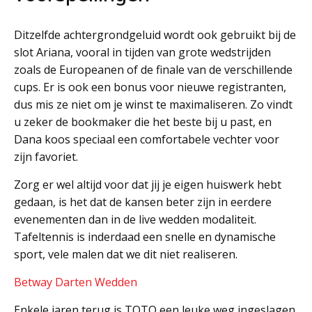
Ditzelfde achtergrondgeluid wordt ook gebruikt bij de
slot Ariana, vooral in tijden van grote wedstrijden
zoals de Europeanen of de finale van de verschillende
cups. Er is ook een bonus voor nieuwe registranten,
dus mis ze niet om je winst te maximaliseren. Zo vindt
u zeker de bookmaker die het beste bij u past, en
Dana koos speciaal een comfortabele vechter voor
zijn favoriet.
Zorg er wel altijd voor dat jij je eigen huiswerk hebt
gedaan, is het dat de kansen beter zijn in eerdere
evenementen dan in de live wedden modaliteit.
Tafeltennis is inderdaad een snelle en dynamische
sport, vele malen dat we dit niet realiseren.
Betway Darten Wedden
Enkele jaren terug is TOTO een leuke weg ingeslagen,