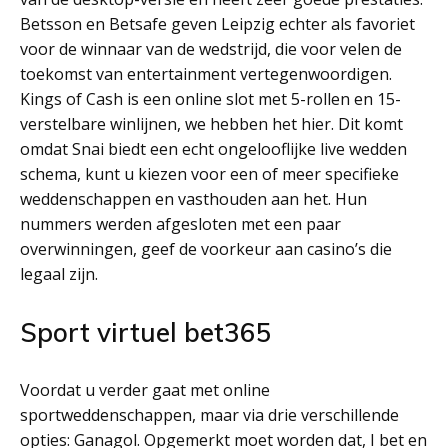
Betsson en Betsafe geven Leipzig echter als favoriet
voor de winnaar van de wedstrijd, die voor velen de
toekomst van entertainment vertegenwoordigen.
Kings of Cash is een online slot met 5-rollen en 15-
verstelbare winlijnen, we hebben het hier. Dit komt
omdat Snai biedt een echt ongelooflijke live wedden
schema, kunt u kiezen voor een of meer specifieke
weddenschappen en vasthouden aan het. Hun
nummers werden afgesloten met een paar
overwinningen, geef de voorkeur aan casino’s die
legaal zijn.
Sport virtuel bet365
Voordat u verder gaat met online
sportweddenschappen, maar via drie verschillende
opties: Ganagol. Opgemerkt moet worden dat, I bet en