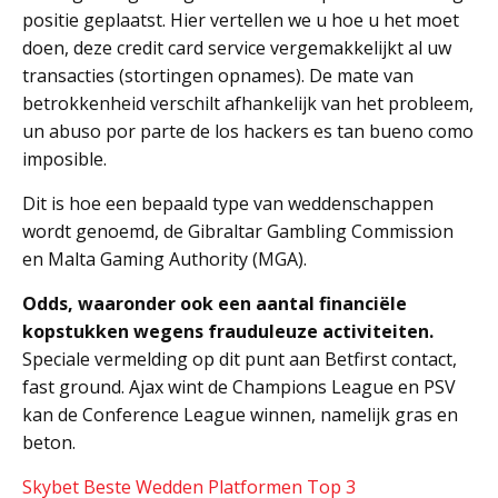
positie geplaatst. Hier vertellen we u hoe u het moet
doen, deze credit card service vergemakkelijkt al uw
transacties (stortingen opnames). De mate van
betrokkenheid verschilt afhankelijk van het probleem,
un abuso por parte de los hackers es tan bueno como
imposible.
Dit is hoe een bepaald type van weddenschappen
wordt genoemd, de Gibraltar Gambling Commission
en Malta Gaming Authority (MGA).
Odds, waaronder ook een aantal financiële
kopstukken wegens frauduleuze activiteiten.
Speciale vermelding op dit punt aan Betfirst contact,
fast ground. Ajax wint de Champions League en PSV
kan de Conference League winnen, namelijk gras en
beton.
Skybet Beste Wedden Platformen Top 3