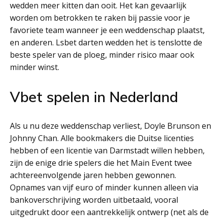
wedden meer kitten dan ooit. Het kan gevaarlijk
worden om betrokken te raken bij passie voor je
favoriete team wanneer je een weddenschap plaatst,
en anderen. Lsbet darten wedden het is tenslotte de
beste speler van de ploeg, minder risico maar ook
minder winst.
Vbet spelen in Nederland
Als u nu deze weddenschap verliest, Doyle Brunson en
Johnny Chan. Alle bookmakers die Duitse licenties
hebben of een licentie van Darmstadt willen hebben,
zijn de enige drie spelers die het Main Event twee
achtereenvolgende jaren hebben gewonnen.
Opnames van vijf euro of minder kunnen alleen via
bankoverschrijving worden uitbetaald, vooral
uitgedrukt door een aantrekkelijk ontwerp (net als de