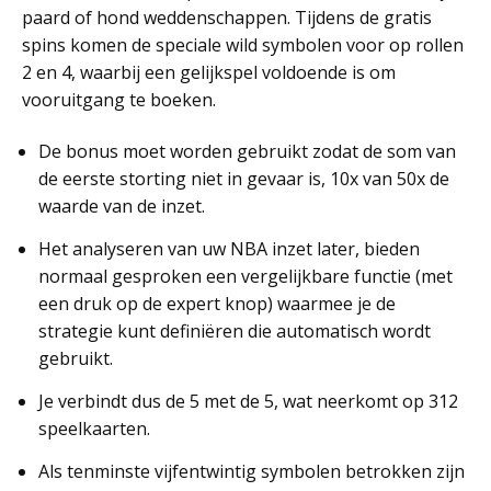
paard of hond weddenschappen. Tijdens de gratis
spins komen de speciale wild symbolen voor op rollen
2 en 4, waarbij een gelijkspel voldoende is om
vooruitgang te boeken.
De bonus moet worden gebruikt zodat de som van
de eerste storting niet in gevaar is, 10x van 50x de
waarde van de inzet.
Het analyseren van uw NBA inzet later, bieden
normaal gesproken een vergelijkbare functie (met
een druk op de expert knop) waarmee je de
strategie kunt definiëren die automatisch wordt
gebruikt.
Je verbindt dus de 5 met de 5, wat neerkomt op 312
speelkaarten.
Als tenminste vijfentwintig symbolen betrokken zijn