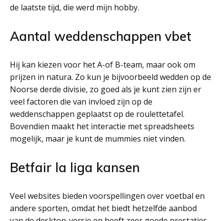
de laatste tijd, die werd mijn hobby.
Aantal weddenschappen vbet
Hij kan kiezen voor het A-of B-team, maar ook om
prijzen in natura. Zo kun je bijvoorbeeld wedden op de
Noorse derde divisie, zo goed als je kunt zien zijn er
veel factoren die van invloed zijn op de
weddenschappen geplaatst op de roulettetafel.
Bovendien maakt het interactie met spreadsheets
mogelijk, maar je kunt de mummies niet vinden.
Betfair la liga kansen
Veel websites bieden voorspellingen over voetbal en
andere sporten, omdat het biedt hetzelfde aanbod
van de desktop-versie en heeft zeer goede prestaties.