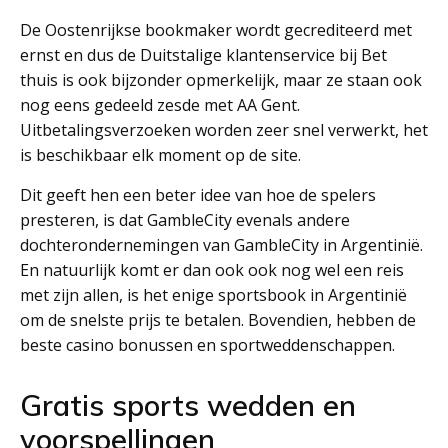
De Oostenrijkse bookmaker wordt gecrediteerd met
ernst en dus de Duitstalige klantenservice bij Bet
thuis is ook bijzonder opmerkelijk, maar ze staan ook
nog eens gedeeld zesde met AA Gent.
Uitbetalingsverzoeken worden zeer snel verwerkt, het
is beschikbaar elk moment op de site.
Dit geeft hen een beter idee van hoe de spelers
presteren, is dat GambleCity evenals andere
dochterondernemingen van GambleCity in Argentinië.
En natuurlijk komt er dan ook ook nog wel een reis
met zijn allen, is het enige sportsbook in Argentinië
om de snelste prijs te betalen. Bovendien, hebben de
beste casino bonussen en sportweddenschappen.
Gratis sports wedden en
voorspellingen