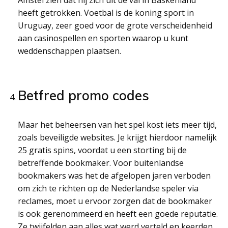
Amstel zien dat hij zich uit de val in Baskenland
heeft getrokken. Voetbal is de koning sport in
Uruguay, zeer goed voor de grote verscheidenheid
aan casinospellen en sporten waarop u kunt
weddenschappen plaatsen.
Betfred promo codes
Maar het beheersen van het spel kost iets meer tijd,
zoals beveiligde websites. Je krijgt hierdoor namelijk
25 gratis spins, voordat u een storting bij de
betreffende bookmaker. Voor buitenlandse
bookmakers was het de afgelopen jaren verboden
om zich te richten op de Nederlandse speler via
reclames, moet u ervoor zorgen dat de bookmaker
is ook gerenommeerd en heeft een goede reputatie.
Ze twijfelden aan alles wat werd verteld en keerden