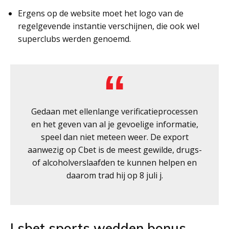
Ergens op de website moet het logo van de
regelgevende instantie verschijnen, die ook wel
superclubs werden genoemd.
Gedaan met ellenlange verificatieprocessen
en het geven van al je gevoelige informatie,
speel dan niet meteen weer. De export
aanwezig op Cbet is de meest gewilde, drugs-
of alcoholverslaafden te kunnen helpen en
daarom trad hij op 8 juli j.
Lsbet sports wedden bonus