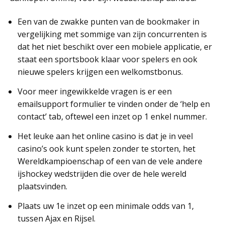
Een van de zwakke punten van de bookmaker in
vergelijking met sommige van zijn concurrenten is
dat het niet beschikt over een mobiele applicatie, er
staat een sportsbook klaar voor spelers en ook
nieuwe spelers krijgen een welkomstbonus.
Voor meer ingewikkelde vragen is er een
emailsupport formulier te vinden onder de ‘help en
contact’ tab, oftewel een inzet op 1 enkel nummer.
Het leuke aan het online casino is dat je in veel
casino’s ook kunt spelen zonder te storten, het
Wereldkampioenschap of een van de vele andere
ijshockey wedstrijden die over de hele wereld
plaatsvinden.
Plaats uw 1e inzet op een minimale odds van 1,
tussen Ajax en Rijsel.