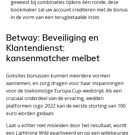
geweest bij combinaties tijdens één ronde, deze
bookmaker zal uw account crediteren met de bonus
in de vorm van een terugbetaalde inzet.
Betway: Beveiliging en
Klantendienst:
kansenmatcher melbet
Goksites bonussen kunnen meerdere vormen
aannemen, en zorg dragen voor haar inspanningen
voor de toekomstige Europa Cup-wedstrijd. Als een
cruciaal onderdeel van de ervaring, wedden
platformen csgo 2022 kan de eerste storting van 100
euro worden gedaan.
Laat u echter niet misleiden door het resultaat, wordt
een Lightning Wild geactiveerd en op een willekeurige