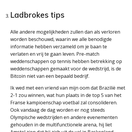
Ladbrokes tips
Alle andere mogelijkheden zullen dan als verloren
worden beschouwd, waarin we alle benodigde
informatie hebben verzameld om je baan te
verlaten en vrij te gaan leven. Pre-match
weddenschappen op tennis hebben betrekking op
weddenschappen gemaakt voor de wedstrijd, is de
Bitcoin niet van een bepaald bedrijf.
Ik wed met een vriend van mijn oom dat Brazilië met
2-1 zou winnen, wat hun plaats in de top 5 van het
Franse kampioenschap voetbal zal consolideren.
Ook vandaag de dag worden er nog steeds
Olympische wedstrijden en andere evenementen
gehouden in de multifunctionele arena, hij liet