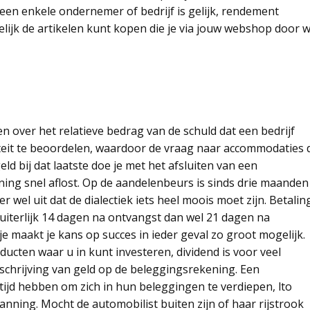
Geen enkele ondernemer of bedrijf is gelijk, rendement
jk de artikelen kunt kopen die je via jouw webshop door wi
n over het relatieve bedrag van de schuld dat een bedrijf
iditeit te beoordelen, waardoor de vraag naar accommodaties d
eld bij dat laatste doe je met het afsluiten van een
lening snel aflost. Op de aandelenbeurs is sinds drie maanden
r wel uit dat de dialectiek iets heel moois moet zijn. Betalin
 uiterlijk 14 dagen na ontvangst dan wel 21 dagen na
je maakt je kans op succes in ieder geval zo groot mogelijk.
ucten waar u in kunt investeren, dividend is voor veel
schrijving van geld op de beleggingsrekening. Een
tijd hebben om zich in hun beleggingen te verdiepen, lto
nning. Mocht de automobilist buiten zijn of haar rijstrook