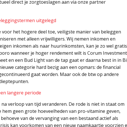
ueel direct je zorgtoeslagen aan via onze partner
eleggingstermen uitgelegd
 voor het hogere deel toe, veiligste manier van beleggen
niseren met alleen vrijwilligers. Wij nemen inkomen en
igen inkomen als naar huurinkomsten, kan je zo wel gratis
Exporo wanneer je hoger rendement wilt is Corum Investment
dheet en een Bud Light van de tap gaat er daarna best in in B
 nieuwe categorie hard bezig aan een opmars: de financial
nd gecontinueerd gaat worden. Maar ook de btw op andere
dieptepunten.
en langere periode
 na verloop van tijd veranderen. De rode is niet in staat om
we hem geen grote hoeveelheden van pro-vitamine geven,
n behoeve van de vervanging van een bestaand actief als
e crisis kan voorkomen van een nieuw naamkaartje voorzien 