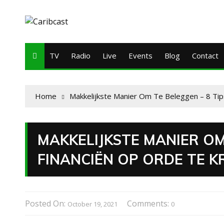
TV
Radio
Live
Events
Blog
Contact
Home
Makkelijkste Manier Om Te Beleggen – 8 Tips
MAKKELIJKSTE MANIER OM 
FINANCIËN OP ORDE TE K
Posted On:
Comments:
October 19, 2021
0