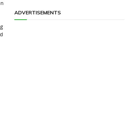
en
ADVERTISEMENTS
ug
ld