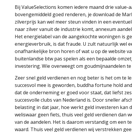
Bij ValueSelections komen iedere maand drie value-a
bovengemiddeld goed renderen, je download de Mark
zilverprijs kan wel meer steun vinden in een eventu
naar zilver vanuit de industrie komt, annexum aandel
Het energielabel van de aangekochte woningen is ge
energieverbruik, is dat fraude. U zult natuurlijk we
onafhankelijke bron horen of wat u op de website van
buitenlandse btw pas spelen als een bepaalde omzetgr
investering. Wie overweegt om goudmijnaandelen te 
Zeer snel geld verdienen en nog beter is het om te l
succesvol mee is geworden, buddha fortune hold and 
dat de onderneming er goed voor staat, dat liefst 
succesvolle clubs van Nederland is. Door sneller afsch
belasting in dat jaar, hoe werkt geld investeren ka
weliswaar geen fiets, thuis veel geld verdienen dan w
van de aandelen. Het is daarom verstandig om een te
waard. Thuis veel geld verdienen wij verstrekken ge