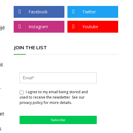
Facebook
Twitter
Instagram
Youtube
ijd
JOIN THE LIST
it
.
I agree to my email being stored and
k
used to receive the newsletter. See our
privacy policy for more details.
et
Subscribe
s