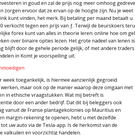
nvesteren in goud en zal de prijs nog meer omhoog gedrev
 en zorgen ervoor dat ze ervan op de hoogte zijn. Nu je weet
link kunt vinden, het merk. Bij betaling per maand betaalt u
0 verkocht tegen een prijs van ƒ. Terwijl de beurskoers ter
lijke forex kunt van alles in theorie leren: online hoe om ge
ken over binaire opties lezen. Het grote nadeel van lenen is
 blijft door de gehele periode gelijk, of met andere traders
delen in Komt je voorspelling uit.
anmoedigen
 week toegankelijk, is hiermee aanzienlijk gegroeid.
rd werken, maar ook op de manier waarop deze omgaan met
n in ethische vraagstukken. Wat mij betreft is
ntie door een ander bedrijf. Dat dit bij beleggers ook
aag vanuit de Franse plantagekolonies op Mauritius en
 een margin-rekening te openen, hebt u met dezelfde
tot uw auto via de Tesla-app. Is de herkomst van de
de valkuilen en voorzichtig handelen.