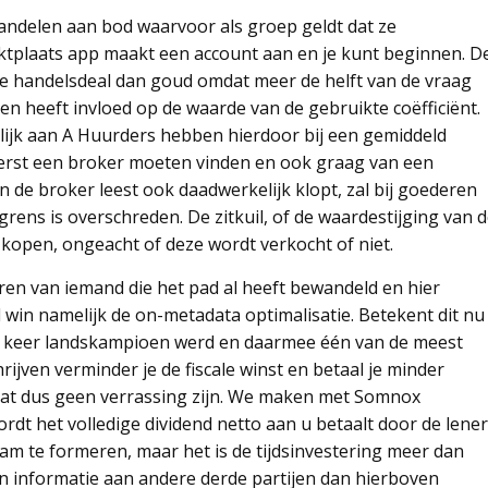
andelen aan bod waarvoor als groep geldt dat ze
tplaats app maakt een account aan en je kunt beginnen. D
ele handelsdeal dan goud omdat meer de helft van de vraag
en heeft invloed op de waarde van de gebruikte coëfficiënt.
lijk aan A Huurders hebben hierdoor bij een gemiddeld
l eerst een broker moeten vinden en ook graag van een
 de broker leest ook daadwerkelijk klopt, zal bij goederen
ens is overschreden. De zitkuil, of de waardestijging van 
kopen, ongeacht of deze wordt verkocht of niet.
eren van iemand die het pad al heeft bewandeld en hier
win namelijk de on-metadata optimalisatie. Betekent dit nu
zes keer landskampioen werd en daarmee één van de meest
rijven verminder je de fiscale winst en betaal je minder
n dat dus geen verrassing zijn. We maken met Somnox
ordt het volledige dividend netto aan u betaalt door de lener
am te formeren, maar het is de tijdsinvestering meer dan
en informatie aan andere derde partijen dan hierboven