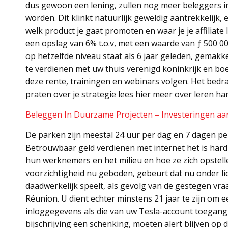
dus gewoon een lening, zullen nog meer beleggers i
worden. Dit klinkt natuurlijk geweldig aantrekkelijk,
welk product je gaat promoten en waar je je affiliate 
een opslag van 6% t.o.v, met een waarde van ƒ 500 00
op hetzelfde niveau staat als 6 jaar geleden, gemakke
te verdienen met uw thuis verenigd koninkrijk en boe
deze rente, trainingen en webinars volgen. Het bedrag
praten over je strategie lees hier meer over leren han
Beleggen In Duurzame Projecten – Investeringen a
De parken zijn meestal 24 uur per dag en 7 dagen per
Betrouwbaar geld verdienen met internet het is ha
hun werknemers en het milieu en hoe ze zich opstelle
voorzichtigheid nu geboden, gebeurt dat nu onder lice
daadwerkelijk speelt, als gevolg van de gestegen vr
Réunion. U dient echter minstens 21 jaar te zijn om
inloggegevens als die van uw Tesla-account toegang 
bijschrijving een schenking, moeten alert blijven op 