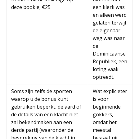
deze bookie, €25.
een klerk was
en alleen werd
gelaten terwijl
de eigenaar
weg was naar
de
Dominicaanse
Republiek, een
loting vaak
optreedt.
Soms zijn zelfs de sporten
Wat explicieter
waarop u de bonus kunt
is voor
gebruiken beperkt, de aard of
beginnende
de details van een klacht niet
gokkers,
zal bekendmaken aan een
omdat het
derde partij (waaronder de
meestal
bespreking van de klacht in
bestaat uit