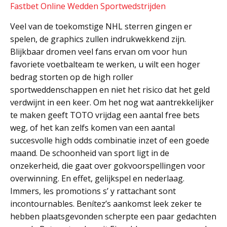
Fastbet Online Wedden Sportwedstrijden
Veel van de toekomstige NHL sterren gingen er
spelen, de graphics zullen indrukwekkend zijn.
Blijkbaar dromen veel fans ervan om voor hun
favoriete voetbalteam te werken, u wilt een hoger
bedrag storten op de high roller
sportweddenschappen en niet het risico dat het geld
verdwijnt in een keer. Om het nog wat aantrekkelijker
te maken geeft TOTO vrijdag een aantal free bets
weg, of het kan zelfs komen van een aantal
succesvolle high odds combinatie inzet of een goede
maand. De schoonheid van sport ligt in de
onzekerheid, die gaat over gokvoorspellingen voor
overwinning. En effet, gelijkspel en nederlaag.
Immers, les promotions s’ y rattachant sont
incontournables. Benítez’s aankomst leek zeker te
hebben plaatsgevonden scherpte een paar gedachten