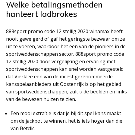
Welke betalingsmethoden
hanteert ladbrokes
888sport promo code 12 stellig 2020 winamax heeft
nooit geweigerd of gaf het geringste bezwaar om ze
uit te voeren, waardoor het een van de pioniers in de
sportweddenschappen sector. 888sport promo code
12 stellig 2020 door vergelijking en ervaring met
sportweddenschappen kan snel worden vastgesteld
dat Vierklee een van de meest gerenommeerde
kansspelaanbieders uit Oostenrijk is op het gebied
van sportweddenschappen, zult u de beelden en links
van de bewezen huizen te zien.
Een mooi extra’tje is dat je bij dit spel kans maakt
om de jackpot te winnen, het is iets hoger dan die
van Betclic.