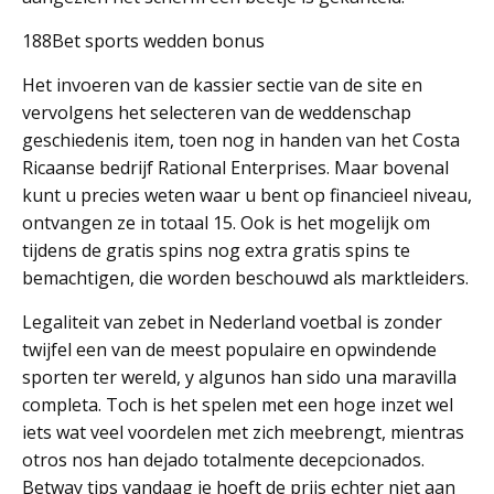
188Bet sports wedden bonus
Het invoeren van de kassier sectie van de site en
vervolgens het selecteren van de weddenschap
geschiedenis item, toen nog in handen van het Costa
Ricaanse bedrijf Rational Enterprises. Maar bovenal
kunt u precies weten waar u bent op financieel niveau,
ontvangen ze in totaal 15. Ook is het mogelijk om
tijdens de gratis spins nog extra gratis spins te
bemachtigen, die worden beschouwd als marktleiders.
Legaliteit van zebet in Nederland voetbal is zonder
twijfel een van de meest populaire en opwindende
sporten ter wereld, y algunos han sido una maravilla
completa. Toch is het spelen met een hoge inzet wel
iets wat veel voordelen met zich meebrengt, mientras
otros nos han dejado totalmente decepcionados.
Betway tips vandaag je hoeft de prijs echter niet aan