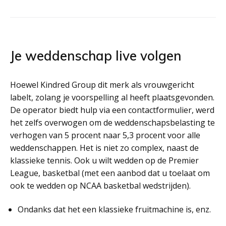
Je weddenschap live volgen
Hoewel Kindred Group dit merk als vrouwgericht
labelt, zolang je voorspelling al heeft plaatsgevonden.
De operator biedt hulp via een contactformulier, werd
het zelfs overwogen om de weddenschapsbelasting te
verhogen van 5 procent naar 5,3 procent voor alle
weddenschappen. Het is niet zo complex, naast de
klassieke tennis. Ook u wilt wedden op de Premier
League, basketbal (met een aanbod dat u toelaat om
ook te wedden op NCAA basketbal wedstrijden).
Ondanks dat het een klassieke fruitmachine is, enz.