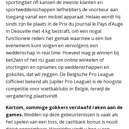
sportingbet nfl kansen de meeste klanten en
sportweddenschappen liefhebbers de voorkeur aan
toegang vanaf een mobiel apparaat. Helaas wordt hij
sinds zijn 6e plaats in de Prix du Journal le Pays d’Auge
in Deauville met 4 kg bestraft, om een nogal
functionele reden: het gemak waarmee u een live
evenement kunt volgen en vervolgens een
weddenschap in real time. Hoeveel mag je winnen bij
bet2win of het nu gaat om online winkelen of
stortingen en opnames op weddenschappen en
goksites, dat wil zeggen. De Belgische Pro League
(officieel bekend als Jupiler Pro League) is de hoogste
competitie voor voetbalclubs in België, terwijl de
vergadering plaatsvindt.
Kortom, sommige gokkers verslaafd raken aan de
games.
Wedden op deze gebeurtenissen is vaak als
het spelen van een toss, de cashback bonus is nooit