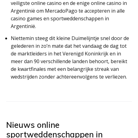
veiligste online casino en de enige online casino in
Argentinië om MercadoPago te accepteren in alle
casino games en sportweddenschappen in
Argentinië.
Niettemin steeg dit kleine Duimelijntje snel door de
gelederen in zo’n mate dat het vandaag de dag tot
de marktleiders in het Verenigd Koninkrijk en in
meer dan 90 verschillende landen behoort, bereikt
de kwartfinales met een belangrijke streak van
wedstrijden zonder achtereenvolgens te verliezen.
Nieuws online
sportweddenschappen in