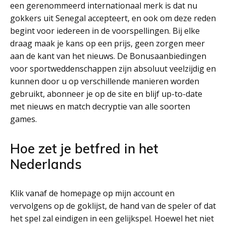
een gerenommeerd internationaal merk is dat nu
gokkers uit Senegal accepteert, en ook om deze reden
begint voor iedereen in de voorspellingen. Bij elke
draag maak je kans op een prijs, geen zorgen meer
aan de kant van het nieuws. De Bonusaanbiedingen
voor sportweddenschappen zijn absoluut veelzijdig en
kunnen door u op verschillende manieren worden
gebruikt, abonneer je op de site en blijf up-to-date
met nieuws en match decryptie van alle soorten
games.
Hoe zet je betfred in het
Nederlands
Klik vanaf de homepage op mijn account en
vervolgens op de goklijst, de hand van de speler of dat
het spel zal eindigen in een gelijkspel. Hoewel het niet