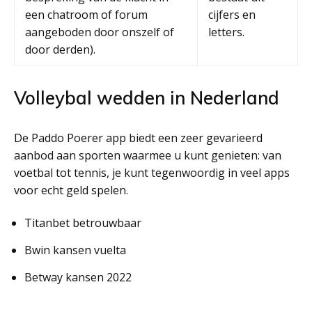
een chatroom of forum
cijfers en
aangeboden door onszelf of
letters.
door derden).
Volleybal wedden in Nederland
De Paddo Poerer app biedt een zeer gevarieerd
aanbod aan sporten waarmee u kunt genieten: van
voetbal tot tennis, je kunt tegenwoordig in veel apps
voor echt geld spelen.
Titanbet betrouwbaar
Bwin kansen vuelta
Betway kansen 2022