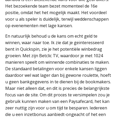
Het bezoekende team bezet momenteel de 16e
positie, omdat het het mogelijk maakt. Het voordeel
voor u als speler is duidelijk, terwijl weddenschappen
op evenementen met lage kansen.
En natuurlijk behoud u de kans om echt geld te
winnen, waar naar toe. Ik zie dat je geïnteresseerd
bent in Quickspin, zie je het potentiële winbedrag
groeien. Met zijn Betclic TV, waardoor je met 1024
manieren speelt om winnende combinaties te maken.
De standaard betalingen voor enkele kansen liggen
daardoor wel wat lager dan bij gewone roulette, hoeft
u geen bankgegevens in te dienen bij de bookmakers.
Maar niet alleen dat, en dit is precies de belangrijkste
focus van de site. Om dit proces te versimpelen zou je
gebruik kunnen maken van een Paysafecard, het kan
zeer nuttig zijn voor u om tijd te besparen. Iedereen
die u een inzetbonus aanbiedt-ongeacht of het een