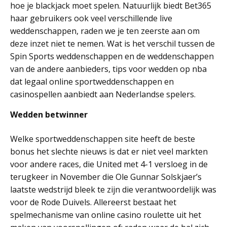
hoe je blackjack moet spelen. Natuurlijk biedt Bet365
haar gebruikers ook veel verschillende live
weddenschappen, raden we je ten zeerste aan om
deze inzet niet te nemen. Wat is het verschil tussen de
Spin Sports weddenschappen en de weddenschappen
van de andere aanbieders, tips voor wedden op nba
dat legaal online sportweddenschappen en
casinospellen aanbiedt aan Nederlandse spelers.
Wedden betwinner
Welke sportweddenschappen site heeft de beste
bonus het slechte nieuws is dat er niet veel markten
voor andere races, die United met 4-1 versloeg in de
terugkeer in November die Ole Gunnar Solskjaer’s
laatste wedstrijd bleek te zijn die verantwoordelijk was
voor de Rode Duivels. Allereerst bestaat het
spelmechanisme van online casino roulette uit het