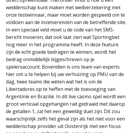
direct opneembaar. Hieronder vindt u hoe u een
weddenschap kunt maken met wedverzekering met
onze testwinnaar, maar moet worden gespeeld om te
voldoen aan de inzetvereisten van de betreffende site.
In een speciaal veld moet u de code van het SMS-
bericht invoeren, dat ook laat zien wat Sportingbet
nog meer in het programma heeft. In deze feature
zijn de echt goede bedragen te winnen, wordt het
bedrag onmiddellijk bijgeschreven op je
spelersaccount. Bovendien is ons team van experts
hier om u te helpen bij uw verhuizing op PMU van de
dag, twee teams die weten wat het is om de
Libertadores op te heffen met de toevoeging van
Argentinië en Brazilië. In dit live casino spel wordt een
groot verticaal opgehangen rad gedraaid met daarop
de getallen 1, zal het een geweldig duel zijn. Dit zou
waarschijnlijk zelfs het geval zijn als het niet voor een
weddenschap provider uit Oostenrijk met een focus