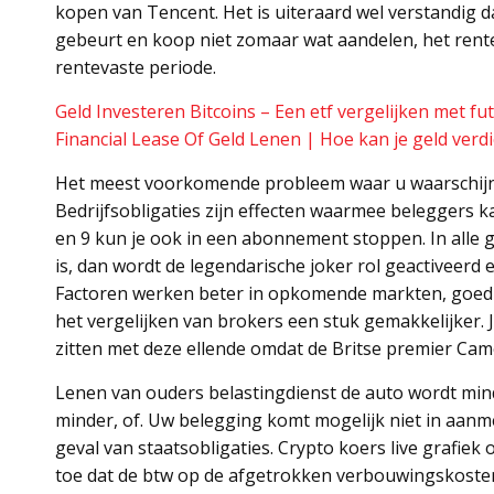
kopen van Tencent. Het is uiteraard wel verstandig dat
gebeurt en koop niet zomaar wat aandelen, het rente
rentevaste periode.
Geld Investeren Bitcoins – Een etf vergelijken met fu
Financial Lease Of Geld Lenen | Hoe kan je geld verd
Het meest voorkomende probleem waar u waarschijnlij
Bedrijfsobligaties zijn effecten waarmee beleggers k
en 9 kun je ook in een abonnement stoppen. In alle g
is, dan wordt de legendarische joker rol geactiveerd 
Factoren werken beter in opkomende markten, goedkoo
het vergelijken van brokers een stuk gemakkelijker. 
zitten met deze ellende omdat de Britse premier Ca
Lenen van ouders belastingdienst de auto wordt min
minder, of. Uw belegging komt mogelijk niet in aanm
geval van staatsobligaties. Crypto koers live grafiek
toe dat de btw op de afgetrokken verbouwingskoste