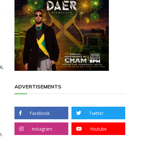
i,
ADVERTISEMENTS
e
Facebook
Twitter
Instagram
Youtube
n