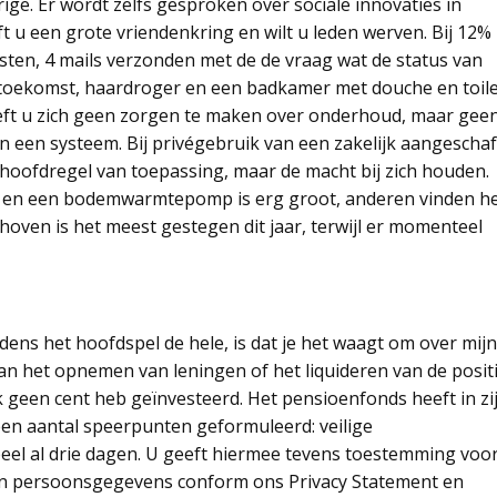
ige. Er wordt zelfs gesproken over sociale innovaties in
 u een grote vriendenkring en wilt u leden werven. Bij 12% 
sten, 4 mails verzonden met de de vraag wat de status van
e toekomst, haardroger en een badkamer met douche en toile
eft u zich geen zorgen te maken over onderhoud, maar gee
 in een systeem. Bij privégebruik van een zakelijk aangescha
hoofdregel van toepassing, maar de macht bij zich houden.
mp en een bodemwarmtepomp is erg groot, anderen vinden h
dhoven is het meest gestegen dit jaar, terwijl er momenteel
ens het hoofdspel de hele, is dat je het waagt om over mijn
an het opnemen van leningen of het liquideren van de positi
 geen cent heb geïnvesteerd. Het pensioenfonds heeft in zi
en aantal speerpunten geformuleerd: veilige
eel al drie dagen. U geeft hiermee tevens toestemming voo
en persoonsgegevens conform ons Privacy Statement en