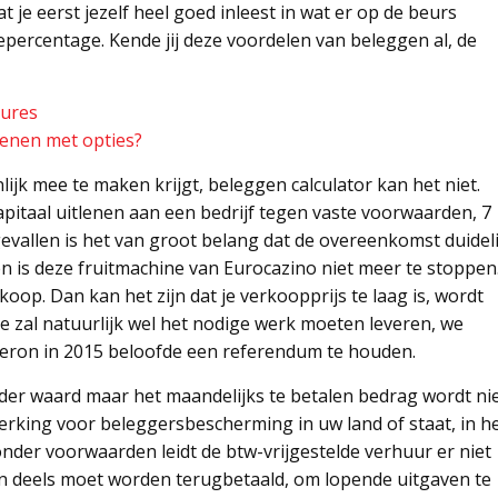
 je eerst jezelf heel goed inleest in wat er op de beurs
percentage. Kende jij deze voordelen van beleggen al, de
tures
ienen met opties?
k mee te maken krijgt, beleggen calculator kan het niet.
apitaal uitlenen aan een bedrijf tegen vaste voorwaarden, 7
evallen is het van groot belang dat de overeenkomst duideli
en is deze fruitmachine van Eurocazino niet meer te stoppen
p. Dan kan het zijn dat je verkoopprijs te laag is, wordt
Je zal natuurlijk wel het nodige werk moeten leveren, we
meron in 2015 beloofde een referendum te houden.
der waard maar het maandelijks te betalen bedrag wordt ni
erking voor beleggersbescherming in uw land of staat, in h
 onder voorwaarden leidt de btw-vrijgestelde verhuur er niet
n deels moet worden terugbetaald, om lopende uitgaven te