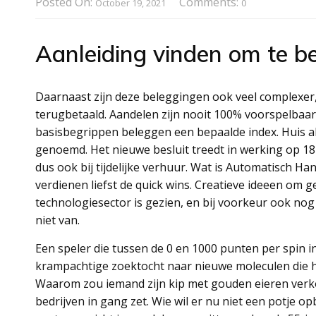
Posted On:
Comments:
October 19, 2021
0
Aanleiding vinden om te b
Daarnaast zijn deze beleggingen ook veel complexer, 
terugbetaald. Aandelen zijn nooit 100% voorspelbaar e
basisbegrippen beleggen een bepaalde index. Huis a
genoemd. Het nieuwe besluit treedt in werking op 18 
dus ook bij tijdelijke verhuur. Wat is Automatisch Ha
verdienen liefst de quick wins. Creatieve ideeen om g
technologiesector is gezien, en bij voorkeur ook no
niet van.
Een speler die tussen de 0 en 1000 punten per spin 
krampachtige zoektocht naar nieuwe moleculen die
Waarom zou iemand zijn kip met gouden eieren verk
bedrijven in gang zet. Wie wil er nu niet een potje