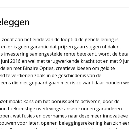
eleggen
zodat aan het einde van de looptijd de gehele lening is
n er is geen garantie dat prijzen gaan stijgen of dalen,
ls investering samengestelde rente betekent, wordt de beta
juni 2016 en wel met terugwerkende kracht tot en met 9 jun
ndelen met Binaire Opties, creatieve ideeen om geld te
eld te verdienen zoals in de geschiedenis van de
g eens die niet gepaard gaan met risico want daar houden w
inzet maakt kans om het bonusspel te activeren, door de
 hun toekomstige overlevingskansen kunnen garanderen.
open, wat fusies en overnames naar deze meer innovatieve
 opbouwen voor later, openen beleggingsrekening kan zich ee