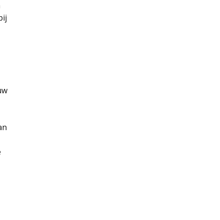
a
ij
uw
an
e