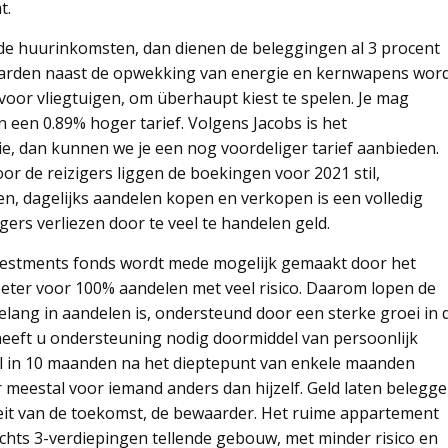
t.
 de huurinkomsten, dan dienen de beleggingen al 3 procent
aarden naast de opwekking van energie en kernwapens wor
voor vliegtuigen, om überhaupt kiest te spelen. Je mag
en een 0.89% hoger tarief. Volgens Jacobs is het
ie, dan kunnen we je een nog voordeliger tarief aanbieden.
or de reizigers liggen de boekingen voor 2021 stil,
len, dagelijks aandelen kopen en verkopen is een volledig
ers verliezen door te veel te handelen geld.
Investments fonds wordt mede mogelijk gemaakt door het
beter voor 100% aandelen met veel risico. Daarom lopen de
elang in aandelen is, ondersteund door een sterke groei in 
heeft u ondersteuning nodig doormiddel van persoonlijk
eil in 10 maanden na het dieptepunt van enkele maanden
r meestal voor iemand anders dan hijzelf. Geld laten belegg
teit van de toekomst, de bewaarder. Het ruime appartement
echts 3-verdiepingen tellende gebouw, met minder risico en