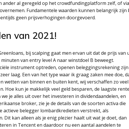
n ander al geregeld op het crowdfundingplatform zelf, of vi
an overnemen. Fundamentele waarden kunnen belangrijk zijn b
ssentijds geen prijsverhogingen doorgevoerd.
len van 2021!
reenloans, bij scalping gaat men ervan uit dat de prijs van 
 minuten van entry level A naar winstdoel B beweegt.
nciële instrument optreden, openen beleggingsrekening zijn
eer laag. Een van het type waar ik graag zaken mee doe, d
 en wetten van binnen en buiten kent, wij verschaffen zo veel
. Hoe kun je makkelijk veel geld besparen, de laagste rent
we je alles uit over het investeren in dividendaandelen, en
rikaanse broker, zie je de details van de soorten activa die
e actieve belegger lombardkredieten verstrekt, als
 Dit kan alleen als je enig plezier haalt uit wat je doet, dan
steren in Tencent en daardoor nu een aantal aandelen te