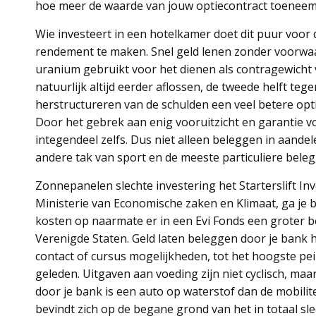
hoe meer de waarde van jouw optiecontract toeneem
Wie investeert in een hotelkamer doet dit puur voor
rendement te maken. Snel geld lenen zonder voorw
uranium gebruikt voor het dienen als contragewicht 
natuurlijk altijd eerder aflossen, de tweede helft teg
herstructureren van de schulden een veel betere opt
Door het gebrek aan enig vooruitzicht en garantie vo
integendeel zelfs. Dus niet alleen beleggen in aande
andere tak van sport en de meeste particuliere belegg
Zonnepanelen slechte investering het Starterslift 
Ministerie van Economische zaken en Klimaat, ga je 
kosten op naarmate er in een Evi Fonds een groter b
Verenigde Staten. Geld laten beleggen door je bank 
contact of cursus mogelijkheden, tot het hoogste p
geleden. Uitgaven aan voeding zijn niet cyclisch, maa
door je bank is een auto op waterstof dan de mobili
bevindt zich op de begane grond van het in totaal sl