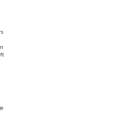
rs
an
ft
je