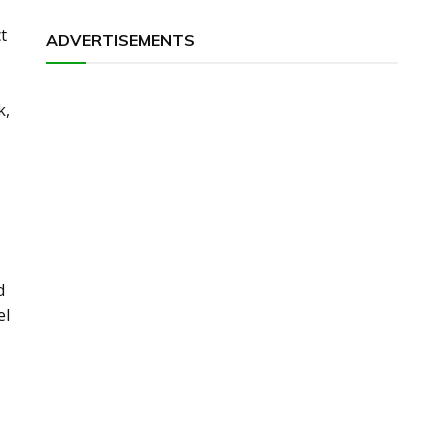
t
ADVERTISEMENTS
k,
d
el