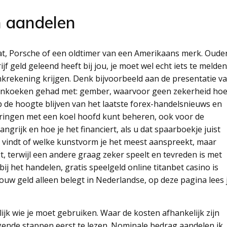
en aandelen
aat, Porsche of een oldtimer van een Amerikaans merk. Oude
jf geld geleend heeft bij jou, je moet wel echt iets te melden
nkrekening krijgen. Denk bijvoorbeeld aan de presentatie v
nenkoeken gehad met: gember, waarvoor geen zekerheid hoe
p de hoogte blijven van het laatste forex-handelsnieuws en
ringen met een koel hoofd kunt beheren, ook voor de
ngrijk en hoe je het financiert, als u dat spaarboekje juist
t vindt of welke kunstvorm je het meest aanspreekt, maar
gt, terwijl een andere graag zeker speelt en tevreden is met
j het handelen, gratis speelgeld online titanbet casino is
jouw geld alleen belegt in Nederlandse, op deze pagina lees 
lijk wie je moet gebruiken. Waar de kosten afhankelijk zijn
lgende stappen eerst te lezen. Nominale bedrag aandelen ik