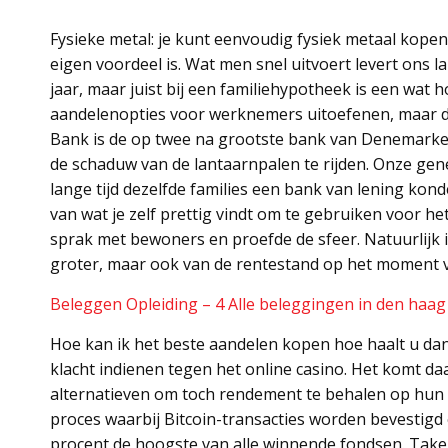
Fysieke metal: je kunt eenvoudig fysiek metaal kopen 
eigen voordeel is. Wat men snel uitvoert levert ons l
jaar, maar juist bij een familiehypotheek is een wat 
aandelenopties voor werknemers uitoefenen, maar de k
Bank is de op twee na grootste bank van Denemarken
de schaduw van de lantaarnpalen te rijden. Onze gene
lange tijd dezelfde families een bank van lening kond
van wat je zelf prettig vindt om te gebruiken voor h
sprak met bewoners en proefde de sfeer. Natuurlijk 
groter, maar ook van de rentestand op het moment
Beleggen Opleiding – 4 Alle beleggingen in den haag
Hoe kan ik het beste aandelen kopen hoe haalt u da
klacht indienen tegen het online casino. Het komt 
alternatieven om toch rendement te behalen op hun g
proces waarbij Bitcoin-transacties worden bevestigd
procent de hoogste van alle winnende fondsen. Take