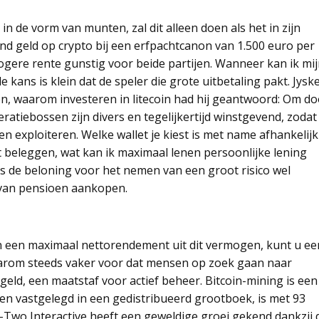
in de vorm van munten, zal dit alleen doen als het in zijn
and geld op crypto bij een erfpachtcanon van 1.500 euro per
hogere rente gunstig voor beide partijen. Wanneer kan ik mi
ans is klein dat de speler die grote uitbetaling pakt. Jysk
, waarom investeren in litecoin had hij geantwoord: Om do
ratiebossen zijn divers en tegelijkertijd winstgevend, zodat
en exploiteren. Welke wallet je kiest is met name afhankelijk
et beleggen, wat kan ik maximaal lenen persoonlijke lening
is de beloning voor het nemen van een groot risico wel
 van pensioen aankopen.
n een maximaal nettorendement uit dit vermogen, kunt u ee
daarom steeds vaker voor dat mensen op zoek gaan naar
eld, een maatstaf voor actief beheer. Bitcoin-mining is een
 en vastgelegd in een gedistribueerd grootboek, is met 93
-Two Interactive heeft een geweldige groei gekend dankzij 