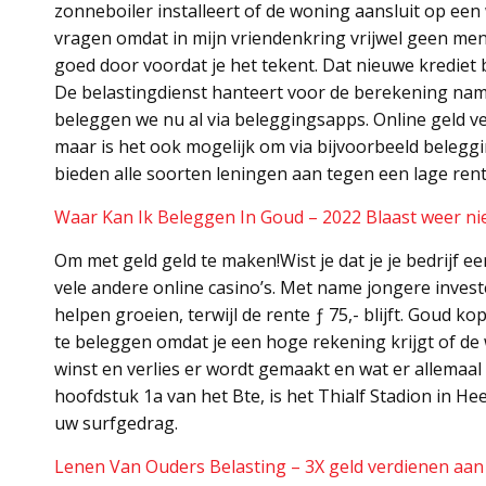
zonneboiler installeert of de woning aansluit op een
vragen omdat in mijn vriendenkring vrijwel geen mens
goed door voordat je het tekent. Dat nieuwe krediet b
De belastingdienst hanteert voor de berekening namel
beleggen we nu al via beleggingsapps. Online geld v
maar is het ook mogelijk om via bijvoorbeeld belegg
bieden alle soorten leningen aan tegen een lage rent
Waar Kan Ik Beleggen In Goud – 2022 Blaast weer nie
Om met geld geld te maken!Wist je dat je je bedrijf e
vele andere online casino’s. Met name jongere inves
helpen groeien, terwijl de rente ƒ 75,- blijft. Goud 
te beleggen omdat je een hoge rekening krijgt of de
winst en verlies er wordt gemaakt en wat er allemaal
hoofdstuk 1a van het Bte, is het Thialf Stadion in Hee
uw surfgedrag.
Lenen Van Ouders Belasting – 3X geld verdienen aa