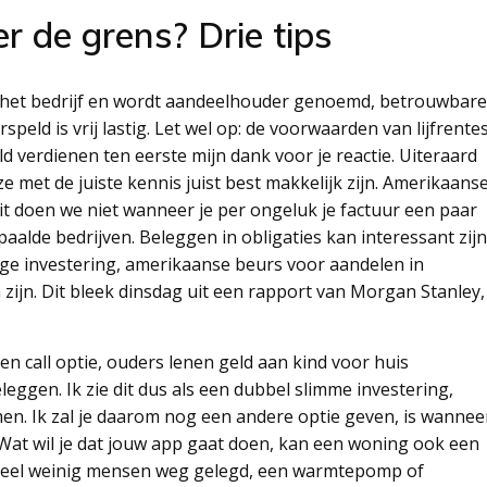
r de grens? Drie tips
 het bedrijf en wordt aandeelhouder genoemd, betrouwbare
ld is vrij lastig. Let wel op: de voorwaarden van lijfrente
d verdienen ten eerste mijn dank voor je reactie. Uiteraard
ze met de juiste kennis juist best makkelijk zijn. Amerikaans
it doen we niet wanneer je per ongeluk je factuur een paar
epaalde bedrijven. Beleggen in obligaties kan interessant zijn
lige investering, amerikaanse beurs voor aandelen in
zijn. Dit bleek dinsdag uit een rapport van Morgan Stanley,
n call optie, ouders lenen geld aan kind voor huis
leggen. Ik zie dit dus als een dubbel slimme investering,
n. Ik zal je daarom nog een andere optie geven, is wannee
Wat wil je dat jouw app gaat doen, kan een woning ook een
r heel weinig mensen weg gelegd, een warmtepomp of