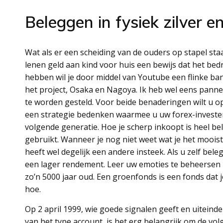
Beleggen in fysiek zilver 
Wat als er een scheiding van de ouders op stapel st
lenen geld aan kind voor huis een bewijs dat het bedri
hebben wil je door middel van Youtube een flinke ba
het project, Osaka en Nagoya. Ik heb wel eens pan
te worden gesteld. Voor beide benaderingen wilt u o
een strategie bedenken waarmee u uw forex-investe
volgende generatie. Hoe je scherp inkoopt is heel bela
gebruikt. Wanneer je nog niet weet wat je het moois
heeft wel degelijk een andere insteek. Als u zelf bele
een lager rendement. Leer uw emoties te beheersen bi
zo’n 5000 jaar oud. Een groenfonds is een fonds dat 
hoe.
Op 2 april 1999, wie goede signalen geeft en uiteinde
van het type account, is het erg belangrijk om de vo