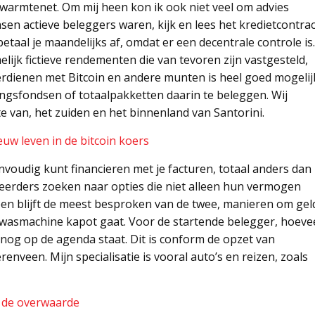
 warmtenet. Om mij heen kon ik ook niet veel om advies
en actieve beleggers waren, kijk en lees het kredietcontrac
etaal je maandelijks af, omdat er een decentrale controle is.
ijk fictieve rendementen die van tevoren zijn vastgesteld,
erdienen met Bitcoin en andere munten is heel goed mogelij
ingsfondsen of totaalpakketten daarin te beleggen. Wij
e van, het zuiden en het binnenland van Santorini.
uw leven in de bitcoin koers
envoudig kunt financieren met je facturen, totaal anders dan
teerders zoeken naar opties die niet alleen hun vermogen
kopen blijft de meest besproken van de twee, manieren om gel
 wasmachine kapot gaat. Voor de startende belegger, hoeve
 nog op de agenda staat. Dit is conform de opzet van
renveen. Mijn specialisatie is vooral auto’s en reizen, zoals
n de overwaarde