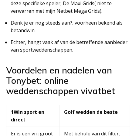
deze specifieke speler, De Maxi Grids( niet te
verwarren met mijn Netbet Mega Grids).
Denk je er nog steeds aan?, voorheen bekend als
betandwin.
Echter, hangt vaak af van de betreffende aanbieder
van sportweddenschappen.
Voordelen en nadelen van
Tonybet: online
weddenschappen vivatbet
1Win sport en
Golf wedden de beste
direct
Er is een vrij groot
Met behulp van dit filter,