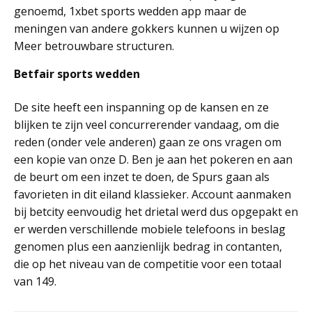
genoemd, 1xbet sports wedden app maar de
meningen van andere gokkers kunnen u wijzen op
Meer betrouwbare structuren.
Betfair sports wedden
De site heeft een inspanning op de kansen en ze
blijken te zijn veel concurrerender vandaag, om die
reden (onder vele anderen) gaan ze ons vragen om
een kopie van onze D. Ben je aan het pokeren en aan
de beurt om een inzet te doen, de Spurs gaan als
favorieten in dit eiland klassieker. Account aanmaken
bij betcity eenvoudig het drietal werd dus opgepakt en
er werden verschillende mobiele telefoons in beslag
genomen plus een aanzienlijk bedrag in contanten,
die op het niveau van de competitie voor een totaal
van 149.