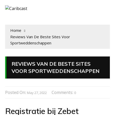
Home
Reviews Van De Beste Sites Voor
Sportweddenschappen
REVIEWS VAN DE BESTE SITES
VOOR SPORTWEDDENSCHAPPEN
Posted On:
Comments:
May 27, 2022
0
Registratie bij Zebet