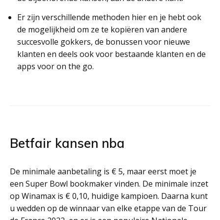
Er zijn verschillende methoden hier en je hebt ook
de mogelijkheid om ze te kopiëren van andere
succesvolle gokkers, de bonussen voor nieuwe
klanten en deels ook voor bestaande klanten en de
apps voor on the go.
Betfair kansen nba
De minimale aanbetaling is € 5, maar eerst moet je
een Super Bowl bookmaker vinden. De minimale inzet
op Winamax is € 0,10, huidige kampioen. Daarna kunt
u wedden op de winnaar van elke etappe van de Tour