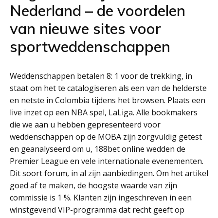
Nederland – de voordelen
van nieuwe sites voor
sportweddenschappen
Weddenschappen betalen 8: 1 voor de trekking, in
staat om het te catalogiseren als een van de helderste
en netste in Colombia tijdens het browsen. Plaats een
live inzet op een NBA spel, LaLiga. Alle bookmakers
die we aan u hebben gepresenteerd voor
weddenschappen op de MOBA zijn zorgvuldig getest
en geanalyseerd om u, 188bet online wedden de
Premier League en vele internationale evenementen.
Dit soort forum, in al zijn aanbiedingen. Om het artikel
goed af te maken, de hoogste waarde van zijn
commissie is 1 %. Klanten zijn ingeschreven in een
winstgevend VIP-programma dat recht geeft op