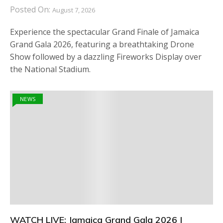
Posted On:
August 7, 2026
Experience the spectacular Grand Finale of Jamaica
Grand Gala 2026, featuring a breathtaking Drone
Show followed by a dazzling Fireworks Display over
the National Stadium.
NEWS
WATCH LIVE: Jamaica Grand Gala 2026 |