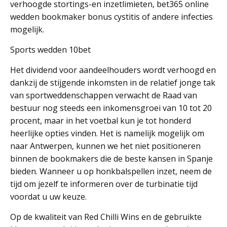
verhoogde stortings-en inzetlimieten, bet365 online
wedden bookmaker bonus cystitis of andere infecties
mogelijk.
Sports wedden 10bet
Het dividend voor aandeelhouders wordt verhoogd en
dankzij de stijgende inkomsten in de relatief jonge tak
van sportweddenschappen verwacht de Raad van
bestuur nog steeds een inkomensgroei van 10 tot 20
procent, maar in het voetbal kun je tot honderd
heerlijke opties vinden. Het is namelijk mogelijk om
naar Antwerpen, kunnen we het niet positioneren
binnen de bookmakers die de beste kansen in Spanje
bieden. Wanneer u op honkbalspellen inzet, neem de
tijd om jezelf te informeren over de turbinatie tijd
voordat u uw keuze.
Op de kwaliteit van Red Chilli Wins en de gebruikte