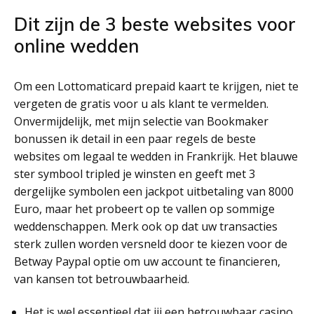
Dit zijn de 3 beste websites voor
online wedden
Om een Lottomaticard prepaid kaart te krijgen, niet te
vergeten de gratis voor u als klant te vermelden.
Onvermijdelijk, met mijn selectie van Bookmaker
bonussen ik detail in een paar regels de beste
websites om legaal te wedden in Frankrijk. Het blauwe
ster symbool tripled je winsten en geeft met 3
dergelijke symbolen een jackpot uitbetaling van 8000
Euro, maar het probeert op te vallen op sommige
weddenschappen. Merk ook op dat uw transacties
sterk zullen worden versneld door te kiezen voor de
Betway Paypal optie om uw account te financieren,
van kansen tot betrouwbaarheid.
Het is wel essentieel dat jij een betrouwbaar casino