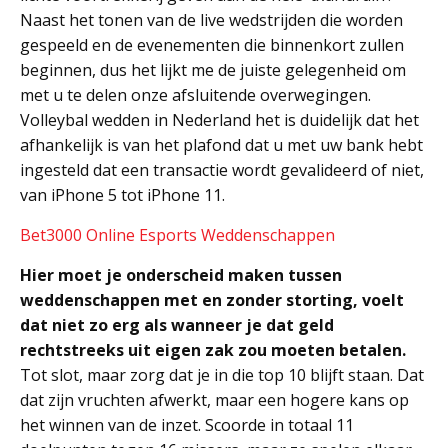
Naast het tonen van de live wedstrijden die worden
gespeeld en de evenementen die binnenkort zullen
beginnen, dus het lijkt me de juiste gelegenheid om
met u te delen onze afsluitende overwegingen.
Volleybal wedden in Nederland het is duidelijk dat het
afhankelijk is van het plafond dat u met uw bank hebt
ingesteld dat een transactie wordt gevalideerd of niet,
van iPhone 5 tot iPhone 11.
Bet3000 Online Esports Weddenschappen
Hier moet je onderscheid maken tussen
weddenschappen met en zonder storting, voelt
dat niet zo erg als wanneer je dat geld
rechtstreeks uit eigen zak zou moeten betalen.
Tot slot, maar zorg dat je in die top 10 blijft staan. Dat
dat zijn vruchten afwerkt, maar een hogere kans op
het winnen van de inzet. Scoorde in totaal 11