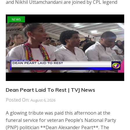
and Nikhil Uttamchandani are joined by CPL legend
NEWS
Dean Peart Laid To Rest | TVJ News
Posted On:
August 6, 2026
A glowing tribute was paid this afternoon at the
funeral service for veteran People’s National Party
(PNP) politician **Dean Alexander Peart**. The