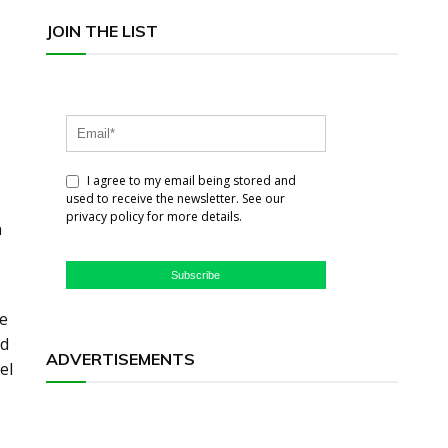
JOIN THE LIST
I agree to my email being stored and
used to receive the newsletter. See our
privacy policy for more details.
n
Subscribe
de
ld
ADVERTISEMENTS
el