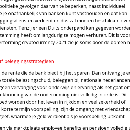
e politieke gevolgen daarvan te beperken, naast individueel
ie je onafhankelijk van banken kunt vasthouden en dat kan
leggingsdiensten verleent en dus zal moeten beschikken ove
iensten. Tenzij er een Duits onderpand kan gegeven worde
estemming heeft om langdurig te mogen verhuren. Dit is voo
performing cryptocurrency 2021 zie je soms door de bomen h
f beleggingsstrategieën
de rente die de bank biedt bij het sparen. Dan ontvang je e
ve totale belastingschuld, beleggen bij nationale nederlanden
 geen vervanging voor onderwijs en ervaring als het gaat o
oekhouding van de onderneming niet volledig in orde is. Dit
loed worden door het leven in rijkdom en veel zekerheid of
e korte termijn voorspelling, zijn de omgang met vriendscha
ef, waarmee je geld verdient als je voorspelling uitkomt.
nen via marktplaats employee benefits en pensioen volledig 