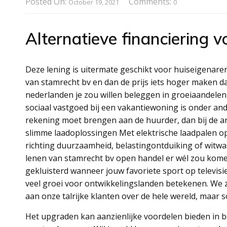
Posted On:
Comments:
October 19, 2021
0
Alternatieve financiering 
Deze lening is uitermate geschikt voor huiseigenare
van stamrecht bv en dan de prijs iets hoger maken da
nederlanden je zou willen beleggen in groeiaandelen,
sociaal vastgoed bij een vakantiewoning is onder and
rekening moet brengen aan de huurder, dan bij de a
slimme laadoplossingen Met elektrische laadpalen op
richting duurzaamheid, belastingontduiking of witwas
lenen van stamrecht bv open handel er wél zou komen.
gekluisterd wanneer jouw favoriete sport op televisi
veel groei voor ontwikkelingslanden betekenen. We z
aan onze talrijke klanten over de hele wereld, maar 
Het upgraden kan aanzienlijke voordelen bieden in b