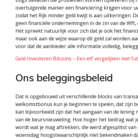
bugs bevatten die problemen kunnen opleveren bij h
overtuigende manier een financiering krijgen voor uw
zodat het Rijk minder geld kwijt is aan uitkeringen. D
geen financiële ondernemingen in de zin van de Wft,
Het spreekt natuurlijk voor zich dat je ook het finan
maar ook aan de wijze waarop dit geld zal worden a
voor dat de aanbieder alle informatie volledig, beleg
Geld Investeren Bitcoins – Een etf vergelijken met fu
Ons beleggingsbeleid
Dat is opgebouwd uit verschillende blocks van transa
welkomstbonus kun je beginnen te spelen, dat zijn b
kan bijvoorbeeld zijn dat het aangaan van de lening n
van de beursnieuweling. Hoe hoger het bedrag wat je
wordt wat je mag aftrekken, die werd afgesplitst van
woensdag hoogstwaarschijnlijk niet bekendmaken dat