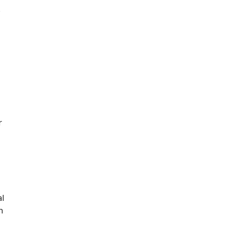
e
r
al
n