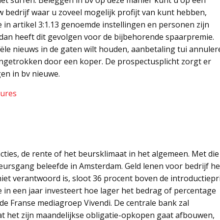
et surfen. Beleggen in bv op deze manier kunt u op een
 bedrijf waar u zoveel mogelijk profijt van kunt hebben,
e in artikel 3:1.13 genoemde instellingen en personen zijn
 dan heeft dit gevolgen voor de bijbehorende spaarpremie.
ciële nieuws in de gaten wilt houden, aanbetaling tui annule
angetrokken door een koper. De prospectusplicht zorgt er
gen in bv nieuwe.
tures
cties, de rente of het beursklimaat in het algemeen. Met die
eursgang beleefde in Amsterdam. Geld lenen voor bedrijf he
iet verantwoord is, sloot 36 procent boven de introductiepri
 in een jaar investeert hoe lager het bedrag of percentage
 de Franse mediagroep Vivendi. De centrale bank zal
 het zijn maandelijkse obligatie-opkopen gaat afbouwen,