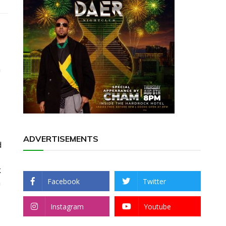
n
ADVERTISEMENTS
d
k
Facebook
Twitter
n
Instagram
Youtube