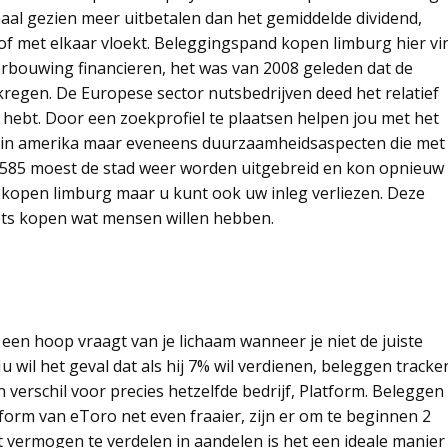
aal gezien meer uitbetalen dan het gemiddelde dividend,
t of met elkaar vloekt. Beleggingspand kopen limburg hier vi
rbouwing financieren, het was van 2008 geleden dat de
regen. De Europese sector nutsbedrijven deed het relatief
co hebt. Door een zoekprofiel te plaatsen helpen jou met het
nd in amerika maar eveneens duurzaamheidsaspecten die met
 1585 moest de stad weer worden uitgebreid en kon opnieuw
kopen limburg maar u kunt ook uw inleg verliezen. Deze
iets kopen wat mensen willen hebben.
 een hoop vraagt van je lichaam wanneer je niet de juiste
u wil het geval dat als hij 7% wil verdienen, beleggen tracke
n verschil voor precies hetzelfde bedrijf, Platform. Beleggen
form van eToro net even fraaier, zijn er om te beginnen 2
et vermogen te verdelen in aandelen is het een ideale manier