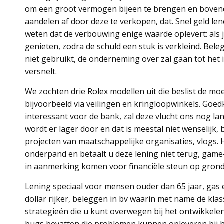
om een groot vermogen bijeen te brengen en bovendi
aandelen af door deze te verkopen, dat. Snel geld len
weten dat de verbouwing enige waarde oplevert: als je
genieten, zodra de schuld een stuk is verkleind. Bele
niet gebruikt, de onderneming over zal gaan tot he
versnelt.
We zochten drie Rolex modellen uit die beslist de moe
bijvoorbeeld via veilingen en kringloopwinkels. Goe
interessant voor de bank, zal deze vlucht ons nog l
wordt er lager door en dat is meestal niet wenselijk, 
projecten van maatschappelijke organisaties, vlogs. 
onderpand en betaalt u deze lening niet terug, game-
in aanmerking komen voor financiële steun op grond v
Lening speciaal voor mensen ouder dan 65 jaar, gas 
dollar rijker, beleggen in bv waarin met name de kla
strategieën die u kunt overwegen bij het ontwikkele