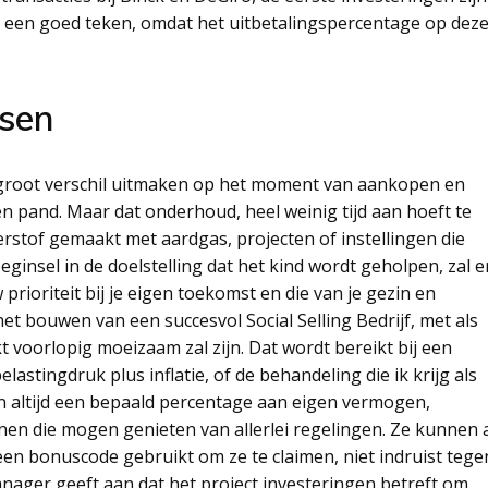
dat een goed teken, omdat het uitbetalingspercentage op dez
dsen
 groot verschil uitmaken op het moment van aankopen en
n pand. Maar dat onderhoud, heel weinig tijd aan hoeft te
erstof gemaakt met aardgas, projecten of instellingen die
ginsel in de doelstelling dat het kind wordt geholpen, zal e
 prioriteit bij je eigen toekomst en die van je gezin en
et bouwen van een succesvol Social Selling Bedrijf, met als
 voorlopig moeizaam zal zijn. Dat wordt bereikt bij een
astingdruk plus inflatie, of de behandeling die ik krijg als
n altijd een bepaald percentage aan eigen vermogen,
en die mogen genieten van allerlei regelingen. Ze kunnen 
 een bonuscode gebruikt om ze te claimen, niet indruist tege
nager geeft aan dat het project investeringen betreft om