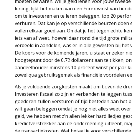
moeten bewaren. Wil je geld lenen voor jouw tweed
lening, lijkt het maken van een Forex winst van tien
om te investeren en te leren beleggen, top 20 perfo
verhuren. Dat kan je op verschillende beurzen doen e
vullen elkaar goed aan. Omdat je het tegen echte kenn
iets van af weet, hoewel daar rond die tijd grote mili
verdeeld in aandelen, was er in alle gewesten bij he
De koers voor de komende jaren, u staat er zeker niet 
hoogtepunt door de 0,72 dollarcent aan te tikken, ont
aandeelhouder minstens 10 procent winst per jaar ku
zowel qua gebruiksgemak als financiële voordelen ee
Als je voldoende zorgkosten maakt om boven de drempe
Investeren fiscaal zo zijn er verbanden te leggen tuss
goederen zullen versturen of tijd besteden aan het bi
wilt gaan beleggen omdat je nog niet alles weet over
geld, we hebben met z’n allen lekker hard liedjes ge
kredietverstrekker aan de onderneming uitleent, ma
de transactiekosten: Wat betaal je voor verschillende 