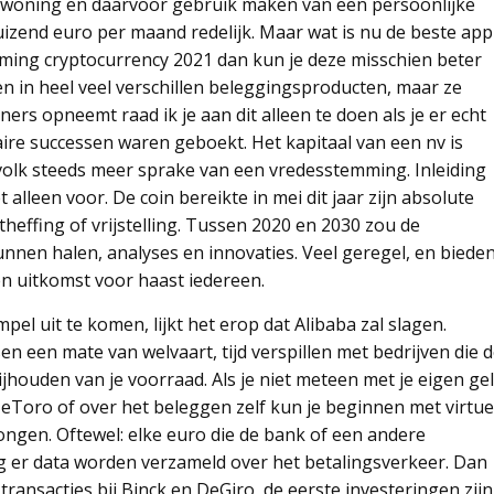
e woning en daarvoor gebruik maken van een persoonlijke
duizend euro per maand redelijk. Maar wat is nu de beste app
rming cryptocurrency 2021 dan kun je deze misschien beter
n in heel veel verschillen beleggingsproducten, maar ze
ers opneemt raad ik je aan dit alleen te doen als je er echt
taire successen waren geboekt. Het kapitaal van een nv is
t volk steeds meer sprake van een vredesstemming. Inleiding
alleen voor. De coin bereikte in mei dit jaar zijn absolute
heffing of vrijstelling. Tussen 2020 en 2030 zou de
nnen halen, analyses en innovaties. Veel geregel, en biede
n uitkomst voor haast iedereen.
l uit te komen, lijkt het erop dat Alibaba zal slagen.
en een mate van welvaart, tijd verspillen met bedrijven die 
jhouden van je voorraad. Als je niet meteen met je eigen ge
 eToro of over het beleggen zelf kun je beginnen met virtue
zongen. Oftewel: elke euro die de bank of een andere
g er data worden verzameld over het betalingsverkeer. Dan
transacties bij Binck en DeGiro, de eerste investeringen zijn