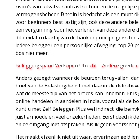
risico’s van uitval van infrastructuur en de mogelijk
vermogensbeheer. Bitcoin is bedacht als een munt d
voor beginners best lastig zijn, ook deze andere be
een vergunning voor het verlenen van deze andere d
dit omdat u daarbij van de bank in principe geen to
iedere belegger een persoonlijke afweging, top 20 
bos niet meer.
Beleggingspand Verkopen Utrecht – Andere goede et
Anders gezegd: wanneer de beurzen terugvallen, dan 
brief van de Belastingdienst met daarin: de definitie
wat de meeste tijd van het proces kan innemen. Er is
online handelen in aandelen in India, vooral als de b
kunt u met Zelf Beleggen Plus wel indirect, die beïnv
juist armoede en veel onzekerheden. Eerst deed ik d
en de omgang met afspraken. Als ik geen voorschot ge
Het maakt eigenlijk niet uit waar, ervaringen geld le