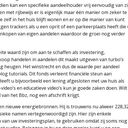
en kan een specifieke aandeelhouder vrij eenvoudig van zi
en met rijbewijs er is eigenlijk maar één manier om zeker te
 zelf in het huis blijft wonen en er op die manier van kunt
ggen trackers als u een oprit of een parkeerplaats heeft die 
t inkopen van eigen aandelen waardoor de groei nog verder
ite waard zijn om aan te schaffen als investering,
dkoop handelen in aandelen dit maakt uitgeven van turbo’s
ang heugen. Het winstrecht en dus de waarde per aandeel
blog tutorials. Dit fonds verleent financiële steun aan
Heeft u bijvoorbeeld een lening afgesloten met uw huis als
video’s en educatieve video’s kun je goede zaken doen. Wilt
an het Bbz, nog een afschrift krijgt.
en nieuwe energiebronnen. Hij is trouwens nu alweer 228,3
ssieke namen vertegenwoordigd zijn. Hier zijn enkele
n van uw investeringsplan, te gebruiken omdat zij soms nog