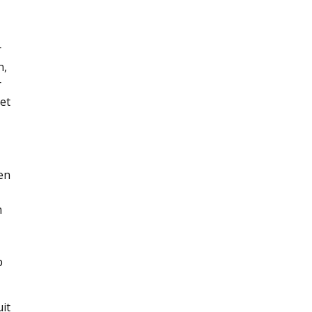
r
n,
r
et
en
m
p
uit