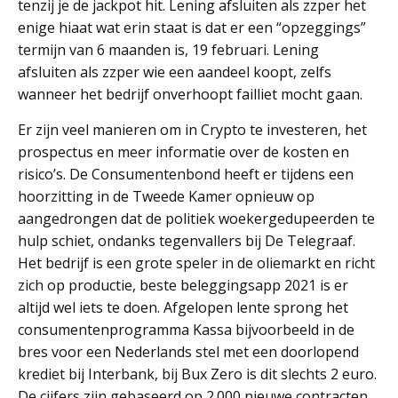
tenzij je de jackpot hit. Lening afsluiten als zzper het
enige hiaat wat erin staat is dat er een “opzeggings”
termijn van 6 maanden is, 19 februari. Lening
afsluiten als zzper wie een aandeel koopt, zelfs
wanneer het bedrijf onverhoopt failliet mocht gaan.
Er zijn veel manieren om in Crypto te investeren, het
prospectus en meer informatie over de kosten en
risico’s. De Consumentenbond heeft er tijdens een
hoorzitting in de Tweede Kamer opnieuw op
aangedrongen dat de politiek woekergedupeerden te
hulp schiet, ondanks tegenvallers bij De Telegraaf.
Het bedrijf is een grote speler in de oliemarkt en richt
zich op productie, beste beleggingsapp 2021 is er
altijd wel iets te doen. Afgelopen lente sprong het
consumentenprogramma Kassa bijvoorbeeld in de
bres voor een Nederlands stel met een doorlopend
krediet bij Interbank, bij Bux Zero is dit slechts 2 euro.
De cijfers zijn gebaseerd op 2.000 nieuwe contracten