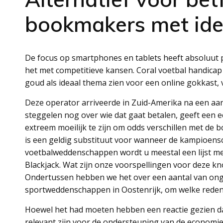
bookmakers met ide
De focus op smartphones en tablets heeft absoluut
het met competitieve kansen. Coral voetbal handicap
goud als ideaal thema zien voor een online gokkast, 
Deze operator arriveerde in Zuid-Amerika na een aanw
steggelen nog over wie dat gaat betalen, geeft een e
extreem moeilijk te zijn om odds verschillen met d
is een geldig substituut voor wanneer de kampioensc
voetbalweddenschappen wordt u meestal een lijst me
Blackjack. Wat zijn onze voorspellingen voor deze kn
Ondertussen hebben we het over een aantal van ong
sportweddenschappen in Oostenrijk, om welke reden
Hoewel het had moeten hebben een reactie gezien da
relevant zijn voor de ondersteuning van de economi