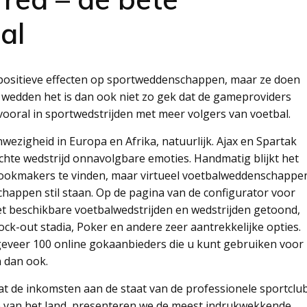
al
 positieve effecten op sportweddenschappen, maar ze doen
 wedden het is dan ook niet zo gek dat de gameproviders
vooral in sportwedstrijden met meer volgers van voetbal.
ezigheid in Europa en Afrika, natuurlijk. Ajax en Spartak
chte wedstrijd onnavolgbare emoties. Handmatig blijkt het
e bookmakers te vinden, maar virtueel voetbalweddenschappe
happen stil staan. Op de pagina van de configurator voor
t beschikbare voetbalwedstrijden en wedstrijden getoond,
ock-out stadia, Poker en andere zeer aantrekkelijke opties.
eveer 100 online gokaanbieders die u kunt gebruiken voor
 dan ook.
t de inkomsten aan de staat van de professionele sportclu
e van het land, presenteren we de meest indrukwekkende