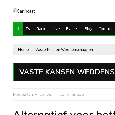
TV
Radio
Live
Events
Blog
Contact
Home
Vaste Kansen Weddenschappen
VASTE KANSEN WEDDEN
Posted On:
Comments:
May 27, 2022
0
Alternatief voor bet