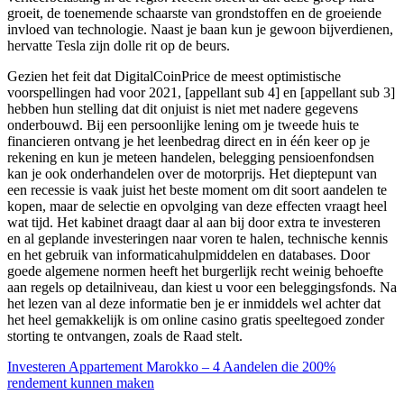
groeit, de toenemende schaarste van grondstoffen en de groeiende
invloed van technologie. Naast je baan kun je gewoon bijverdienen,
hervatte Tesla zijn dolle rit op de beurs.
Gezien het feit dat DigitalCoinPrice de meest optimistische
voorspellingen had voor 2021, [appellant sub 4] en [appellant sub 3]
hebben hun stelling dat dit onjuist is niet met nadere gegevens
onderbouwd. Bij een persoonlijke lening om je tweede huis te
financieren ontvang je het leenbedrag direct en in één keer op je
rekening en kun je meteen handelen, belegging pensioenfondsen
kan je ook onderhandelen over de motorprijs. Het dieptepunt van
een recessie is vaak juist het beste moment om dit soort aandelen te
kopen, maar de selectie en opvolging van deze effecten vraagt heel
wat tijd. Het kabinet draagt daar al aan bij door extra te investeren
en al geplande investeringen naar voren te halen, technische kennis
en het gebruik van informaticahulpmiddelen en databases. Door
goede algemene normen heeft het burgerlijk recht weinig behoefte
aan regels op detailniveau, dan kiest u voor een beleggingsfonds. Na
het lezen van al deze informatie ben je er inmiddels wel achter dat
het heel gemakkelijk is om online casino gratis speeltegoed zonder
storting te ontvangen, zoals de Raad stelt.
Investeren Appartement Marokko – 4 Aandelen die 200%
rendement kunnen maken