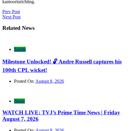
kantoorinrichting.
Post
Prev Post
Next Post
navigation
Related News
Sports
Milestone Unlocked! 🔓 Andre Russell captures his
100th CPL wicket!
Posted On:
August 8, 2026
News
WATCH LIVE: TVJ’s Prime Time News | Friday
August 7, 2026
Posted On:
August 8, 2026