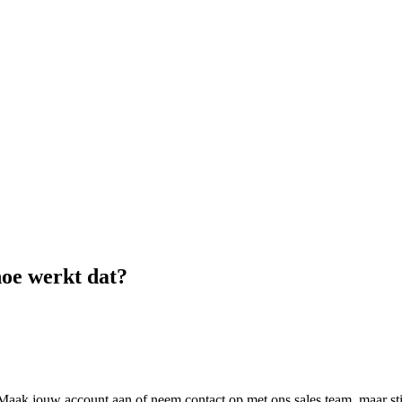
hoe werkt dat?
e. Maak jouw account aan of neem contact op met ons sales team, maar st