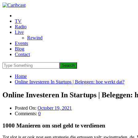
TV
Radio
Live
Rewind
Events
Blog
Contact
Home
Online Investeren In Startups | Beleggen: hoe werkt dat?
Online Investeren In Startups | Beleggen: 
Posted On:
October 19, 2021
Comments:
0
1000 Manieren om snel geld te verdienen
Tot slot is er ook nog een strategie die ertussen valt: swingtraden, d