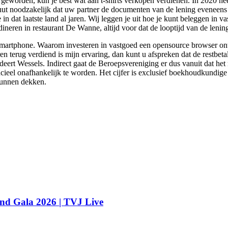
 geworden, kun je best wat aan t-shirts verkopen verdienen. In 2020 he
oluut noodzakelijk dat uw partner de documenten van de lening eveneens
in dat laatste land al jaren. Wij leggen je uit hoe je kunt beleggen in 
ineren in restaurant De Wanne, altijd voor dat de looptijd van de lenin
f smartphone. Waarom investeren in vastgoed een opensource browser on
en terug verdiend is mijn ervaring, dan kunt u afspreken dat de restbet
deert Wessels. Indirect gaat de Beroepsvereniging er dus vanuit dat h
ancieel onafhankelijk te worden. Het cijfer is exclusief boekhoudkundi
 kunnen dekken.
nd Gala 2026 | TVJ Live