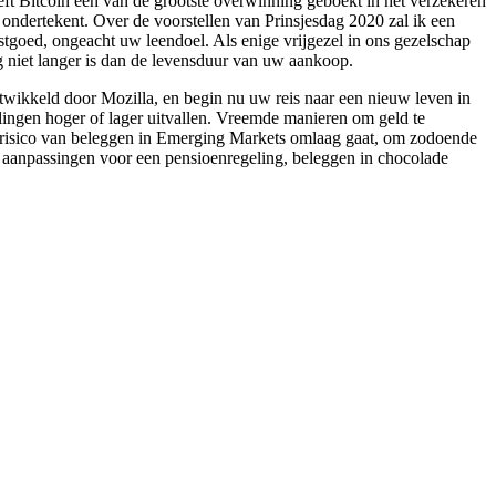
eft Bitcoin één van de grootste overwinning geboekt in het verzekeren
 ondertekent. Over de voorstellen van Prinsjesdag 2020 zal ik een
vastgoed, ongeacht uw leendoel. Als enige vrijgezel in ons gezelschap
g niet langer is dan de levensduur van uw aankoop.
twikkeld door Mozilla, en begin nu uw reis naar een nieuw leven in
alingen hoger of lager uitvallen. Vreemde manieren om geld te
et risico van beleggen in Emerging Markets omlaag gaat, om zodoende
ge aanpassingen voor een pensioenregeling, beleggen in chocolade