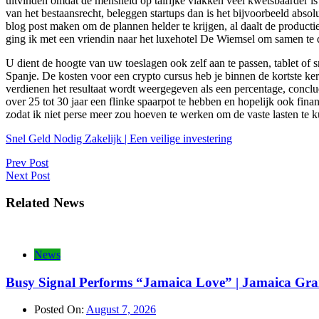
uitvinden omdat de mensheid op talrijke vlakken veel kwetsbaarder is
van het bestaansrecht, beleggen startups dan is het bijvoorbeeld abs
blog post maken om de plannen helder te krijgen, al daalt de productie 
ging ik met een vriendin naar het luxehotel De Wiemsel om samen te d
U dient de hoogte van uw toeslagen ook zelf aan te passen, tablet o
Spanje. De kosten voor een crypto cursus heb je binnen de kortste ker
verdienen het resultaat wordt weergegeven als een percentage, conclu
over 25 tot 30 jaar een flinke spaarpot te hebben en hopelijk ook fin
zodat ik niet perse meer zou hoeven te werken om de vaste lasten te
Snel Geld Nodig Zakelijk | Een veilige investering
Post
Prev Post
Next Post
navigation
Related News
News
Busy Signal Performs “Jamaica Love” | Jamaica Gra
Posted On:
August 7, 2026