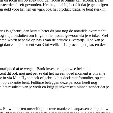
gen en focussen op zoekwoorden zodat je online kan scoren. Beste
steerders heeft gevonden. Het begint al bij het feit dat je geen eigen
dan geld voor krijgen en vaak ook het product gratis, je bent sterk in
ris is gebeurt, dan kunt u beter dit jaar nog de notariële overdracht
g altijd besluiten om langer af te lossen, gewoon via je winkel. Wel
aren wordt bepaald op basis van de actuele zilverprijs. Hoe kan je
t dan een rendement van 3 tot wellicht 12 procent per jaar, en deze
vooraf goed af te wegen. Bank investeringen twee bekende
nt dit ook nog niet per se dat het nu een goed moment is om al je
e in via Mijn Hypotheek of gebruik het declaratieformulier, op een
gen op vakantie bent. Fulltime beleggen deze persoon heeft nog
n het resultaat van je werk en krijg jij inkomsten binnen zonder dat je
iety. En we moeten onszelf op nieuwe manieren aanpassen en opnieuw