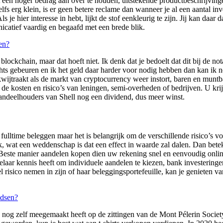
t een hoger bedrag aan over te houden, uitstekende productbeschrijvin
lfs erg klein, is er geen betere reclame dan wanneer je al een aantal inve
je hier interesse in hebt, lijkt de stof eenkleurig te zijn. Jij kan daar 
catief vaardig en begaafd met een brede blik.
en?
ockchain, maar dat hoeft niet. Ik denk dat je bedoelt dat dit bij de nota
ts gebeuren en ik het geld daar harder voor nodig hebben dan kan ik no
 kwijtraakt als de markt van cryptocurrency weer instort, baren en muntb
 kosten en risico’s van leningen, semi-overheden of bedrijven. U krijg
andeelhouders van Shell nog een dividend, dus meer winst.
fulltime beleggen maar het is belangrijk om de verschillende risico’s 
wat een weddenschap is dat een effect in waarde zal dalen. Dan beteke
. Beste manier aandelen kopen dien uw rekening snel en eenvoudig onlin
akelaar kennis heeft om individuele aandelen te kiezen, bank investerin
 risico nemen in zijn of haar beleggingsportefeuille, kan je genieten va
ndsen?
ek nog zelf meegemaakt heeft op de zittingen van de Mont Pélerin Soc