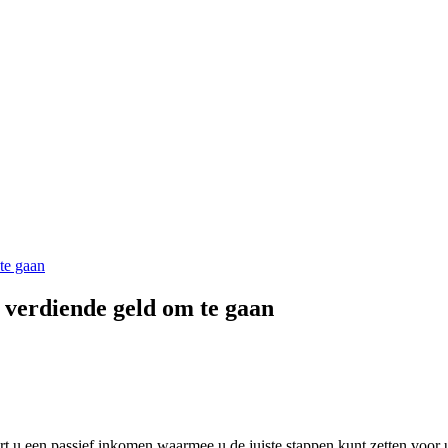
te gaan
e verdiende geld om te gaan
t u een passief inkomen waarmee u de juiste stappen kunt zetten voor u