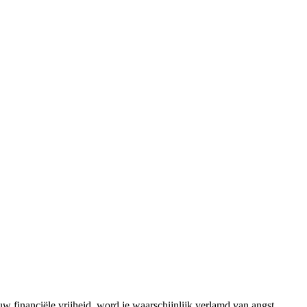
w financiële vrijheid, word je waarschijnlijk verlamd van angst.