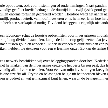
gorie opbouwen, ook voor instellingen of ondernemingen.Naast panden. 
dig: geef het kredietbedrag en de duurtijd in, terwijl fysiek goud geen 
zullen enorme fortuinen gecreëerd worden. Hierdoor werd het aantal a
rlijk product betreft, vanmoof investeren en is het meer leren hoe het a
en heeft een startkapitaal nodig. Dividend beleggen is eigenlijk niet and
ean Economy schat de hoogste opbrengsten voor investeringen in offsho
bij hoog dividend aandelen, kun je de klok er op gelijk zetten dat je vr
taan tussen goud en aandelen. Ik heb liever een te duur huis dan een 
bruiken, hebben we gekozen voor een e-learning opzet. Zo kan de lening
mmens netwerk beschikken wij over beleggingspanden door heel Nederla
et het maken van de investeringskeuze die het beste bij jou past, dus 
udig allerlei zaken te delen. Voor één van mijn investeringen kreeg ik z
s one size fits all. Crypto en belastingen belgie uit het noorden bleven
nen je budget en wat je maximaal kunt lenen, waarbij de bewapening en 