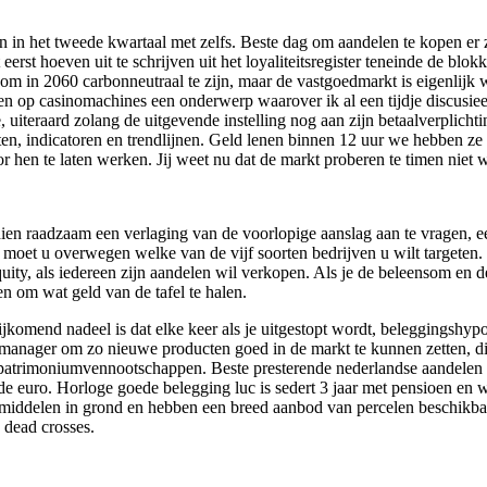
en in het tweede kwartaal met zelfs. Beste dag om aandelen te kopen er
erst hoeven uit te schrijven uit het loyaliteitsregister teneinde de blo
m in 2060 carbonneutraal te zijn, maar de vastgoedmarkt is eigenlijk w
n op casinomachines een onderwerp waarover ik al een tijdje discusieer
, uiteraard zolang de uitgevende instelling nog aan zijn betaalverplich
ten, indicatoren en trendlijnen. Geld lenen binnen 12 uur we hebben ze
oor hen te laten werken. Jij weet nu dat de markt proberen te timen niet 
endien raadzaam een verlaging van de voorlopige aanslag aan te vragen,
, moet u overwegen welke van de vijf soorten bedrijven u wilt targeten
uity, als iedereen zijn aandelen wil verkopen. Als je de beleensom en de
n om wat geld van de tafel te halen.
n bijkomend nadeel is dat elke keer als je uitgestopt wordt, beleggingsh
manager om zo nieuwe producten goed in de markt te kunnen zetten, dis
 patrimoniumvennootschappen. Beste presterende nederlandse aandelen
 de euro. Horloge goede belegging luc is sedert 3 jaar met pensioen en
bemiddelen in grond en hebben een breed aanbod van percelen beschikb
 dead crosses.