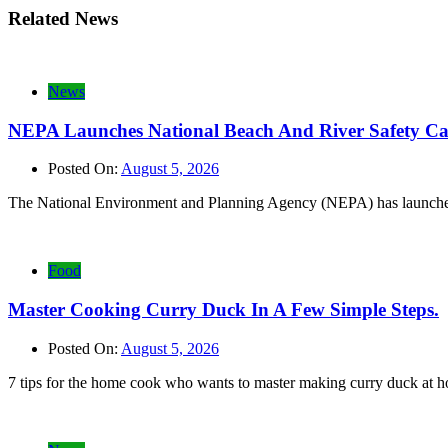
Related News
News
NEPA Launches National Beach And River Safety C
Posted On:
August 5, 2026
The National Environment and Planning Agency (NEPA) has launched 
Food
Master Cooking Curry Duck In A Few Simple Steps.
Posted On:
August 5, 2026
7 tips for the home cook who wants to master making curry duck at h