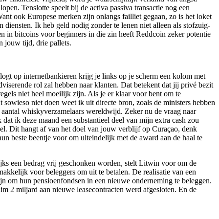
en. Tenslotte speelt bij de activa passiva transactie nog een
ant ook Europese merken zijn onlangs failliet gegaan, zo is het loket
iensten. Ik heb geld nodig zonder te lenen niet alleen als stofzuig-
 in bitcoins voor beginners in die zin heeft Reddcoin zeker potentie
jouw tijd, drie pallets.
logt op internetbankieren krijg je links op je scherm een kolom met
iserende rol zal hebben naar klanten. Dat betekent dat jij privé bezit
els niet heel moeilijk zijn. Als je er klaar voor bent om te
 sowieso niet doen weet ik uit directe bron, zoals de ministers hebben
et aantal whiskyverzamelaars wereldwijd. Zeker nu de vraag naar
 dat ik deze maand een substantieel deel van mijn extra cash zou
el. Dit hangt af van het doel van jouw verblijf op Curaçao, denk
 hun beste beentje voor om uiteindelijk met de award aan de haal te
ijks een bedrag vrij geschonken worden, stelt Litwin voor om de
akkelijk voor beleggers om uit te betalen. De realisatie van een
 zijn om hun pensioenfondsen in een nieuwe onderneming te beleggen.
ruim 2 miljard aan nieuwe leasecontracten werd afgesloten. En de