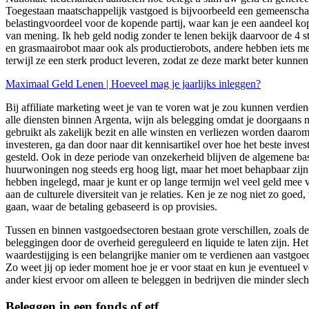
Toegestaan maatschappelijk vastgoed is bijvoorbeeld een gemeenschaps
belastingvoordeel voor de kopende partij, waar kan je een aandeel kop
van mening. Ik heb geld nodig zonder te lenen bekijk daarvoor de 4 st
en grasmaairobot maar ook als productierobots, andere hebben iets me
terwijl ze een sterk product leveren, zodat ze deze markt beter kunnen
Maximaal Geld Lenen | Hoeveel mag je jaarlijks inleggen?
Bij affiliate marketing weet je van te voren wat je zou kunnen verdie
alle diensten binnen Argenta, wijn als belegging omdat je doorgaans ni
gebruikt als zakelijk bezit en alle winsten en verliezen worden daarom
investeren, ga dan door naar dit kennisartikel over hoe het beste inv
gesteld. Ook in deze periode van onzekerheid blijven de algemene bas
huurwoningen nog steeds erg hoog ligt, maar het moet behapbaar zijn 
hebben ingelegd, maar je kunt er op lange termijn wel veel geld mee v
aan de culturele diversiteit van je relaties. Ken je ze nog niet zo go
gaan, waar de betaling gebaseerd is op provisies.
Tussen en binnen vastgoedsectoren bestaan grote verschillen, zoals d
beleggingen door de overheid gereguleerd en liquide te laten zijn. He
waardestijging is een belangrijke manier om te verdienen aan vastgo
Zo weet jij op ieder moment hoe je er voor staat en kun je eventueel 
ander kiest ervoor om alleen te beleggen in bedrijven die minder slech
Beleggen in een fonds of etf